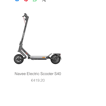
Navee Electric Scooter S40
Navee Electric Scooter 
Price
€419.20