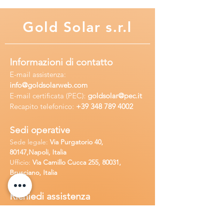
Gold
Solar s.r.l
Informazioni di contatto
E-mail assisten
za:
info
@goldsolarweb.com
E-mail certificata (PEC):
goldsolar@pec.it
Recapito telefonico:
+39 348
789 4002
Sedi operative
Sede legale:
Via Purgatorio 40,
80147,Napoli, Italia
Ufficio:
Via Camillo Cucca
255, 80031,
Brusciano, Italia
Richiedi
assistenza
Chiama o contatta su whatsapp
al
+
39