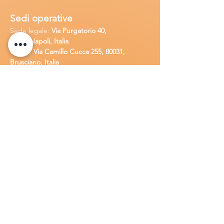
Sedi operative
Sede legale:
Via Purgatorio 40,
80147,Napoli, Italia
Ufficio:
Via Camillo Cucca
255, 80031,
Brusciano, Italia
Richiedi
assistenza
Chiama o contatta su whatsapp
al
+
39
34
8 789 4002
Inoltra una
e-m
ail all'indirizzo
in
fo@goldsolarw
e
b.com
Compila il
Modulo di contatto
Lavora con n
oi
Candidati per una posizione lavora
tiva
all'interno della Gold Solar
.
Invia una
lettera di presentazione insieme al tuo
C.V. a:
info@goldsolarweb.com