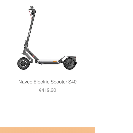
Navee Electric Scooter S40
Navee Electric Scooter 
Price
€419.20