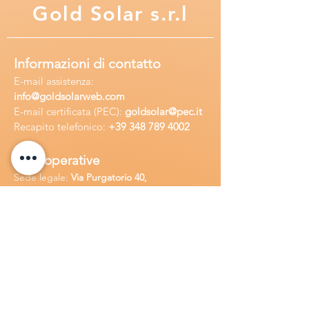
Gold
Solar s.r.l
Informazioni di contatto
E-mail assisten
za:
info
@goldsolarweb.com
E-mail certificata (PEC):
goldsolar@pec.it
Recapito telefonico:
+39 348
789 4002
Sedi operative
Sede legale:
Via Purgatorio 40,
80147,Napoli, Italia
Ufficio:
Via Camillo Cucca
255, 80031,
Brusciano, Italia
Richiedi
assistenza
Chiama o contatta su whatsapp
al
+
39
34
8 789 4002
Inoltra una
e-m
ail all'indirizzo