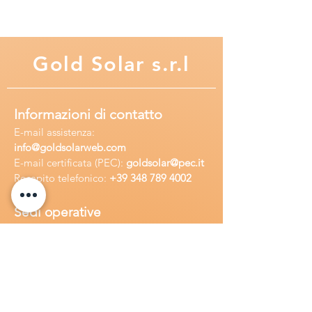
Gold
Solar s.r.l
Informazioni di contatto
E-mail assisten
za:
info
@goldsolarweb.com
E-mail certificata (PEC):
goldsolar@pec.it
Recapito telefonico:
+39 348
789 4002
Sedi operative
Sede legale:
Via Purgatorio 40,
80147,Napoli, Italia
Ufficio:
Via Camillo Cucca
255, 80031,
Brusciano, Italia
Richiedi
assistenza