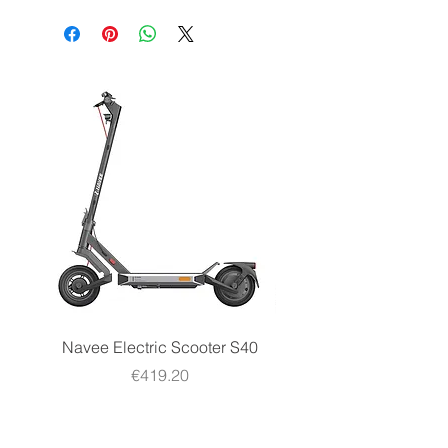
Navee Electric Scooter S40
Navee Electric Scooter 
Price
€419.20