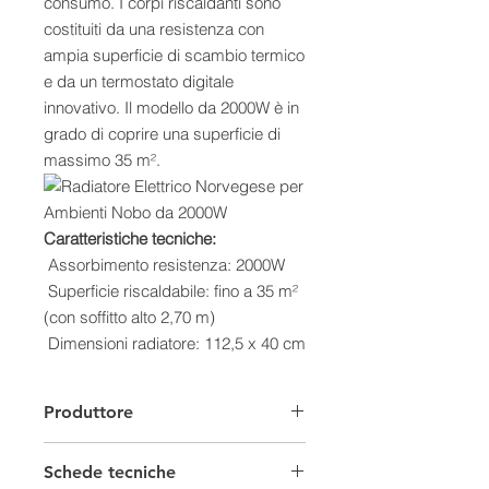
consumo. I corpi riscaldanti sono
costituiti da una resistenza con
ampia superficie di scambio termico
e da un termostato digitale
innovativo. Il modello da 2000W è in
grado di coprire una superficie di
massimo 35 m².
Caratteristiche tecniche:
Assorbimento resistenza: 2000W
Superficie riscaldabile: fino a 35 m²
(con soffitto alto 2,70 m)
Dimensioni radiatore: 112,5 x 40 cm
Profondità (compresa staffa di
fissaggio): 9 cm
Produttore
Incluso termostato digitale NCU-2Te
Lunghezza cavo: 1,2 m
Schede tecniche
Protezione IP24