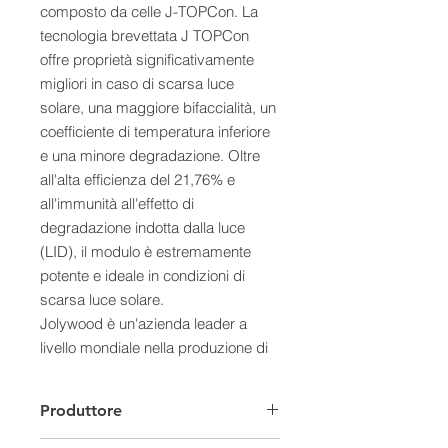
composto da celle J-TOPCon. La
tecnologia brevettata J TOPCon
offre proprietà significativamente
migliori in caso di scarsa luce
solare, una maggiore bifaccialità, un
coefficiente di temperatura inferiore
e una minore degradazione. Oltre
all'alta efficienza del 21,76% e
all'immunità all'effetto di
degradazione indotta dalla luce
(LID), il modulo è estremamente
potente e ideale in condizioni di
scarsa luce solare.
Jolywood è un'azienda leader a
livello mondiale nella produzione di
moduli solari e di celle N-Type ed ha
raggiunto un volume di produzione
Produttore
di moduli da 3 GW all'anno.
Jolywood è un produttore Tier 1, il