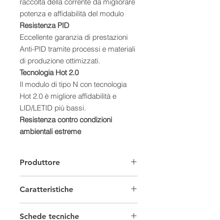
raccolta della corrente da migliorare
potenza e affidabilità del modulo
Resistenza PID
Eccellente garanzia di prestazioni
Anti-PID tramite processi e materiali
di produzione ottimizzati.
Tecnologia Hot 2.0
Il modulo di tipo N con tecnologia
Hot 2.0 è migliore affidabilità e
LID/LETID più bassi.
Resistenza contro condizioni
ambientali estreme
Elevata resistenza alla nebbia salina
e all'ammoniaca
Produttore
Carico meccanico migliorato
Certificato per resistere a: carico di
Caratteristiche
vento (2400 Pascal) e carico neve
(5400 Pascal)
Moduli Fotovoltaici
Certificazioni
Schede tecniche