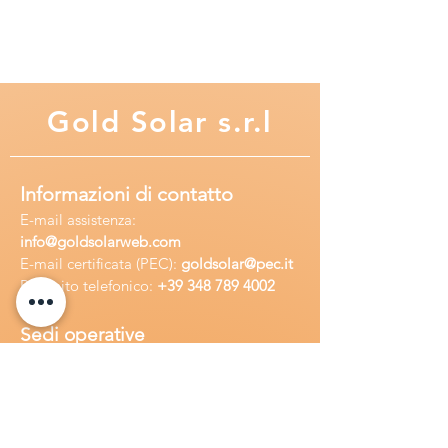
Gold
Solar s.r.l
Informazioni di contatto
E-mail assisten
za:
info
@goldsolarweb.com
E-mail certificata (PEC):
goldsolar@pec.it
Recapito telefonico:
+39 348
789 4002
Sedi operative
Sede legale:
Via Purgatorio 40,
80147,Napoli, Italia
Ufficio:
Via Camillo Cucca
255, 80031,
Brusciano, Italia