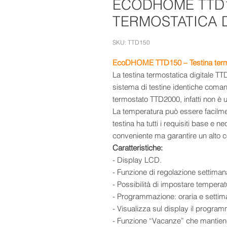
ECODHOME TTD1
TERMOSTATICA D
SKU: TTD150
EcoDHOME TTD150 – Testina termos
La testina termostatica digitale TT
sistema di testine identiche coman
termostato TTD2000, infatti non è u
La temperatura può essere facilme
testina ha tutti i requisiti base e
conveniente ma garantire un alto c
Caratteristiche:
-
Display LCD.
- Funzione di regolazione settima
- Possibilità di impostare temper
- Programmazione: oraria e settiman
- Visualizza sul display il progra
- Funzione “Vacanze” che mantiene