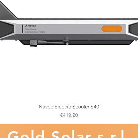
Quick View
Navee Electric Scooter S40
Price
€419.20
Gold
Solar s.r.l