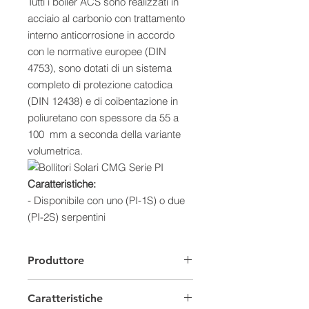
Tutti i boiler ACS sono realizzati in
acciaio al carbonio con trattamento
interno anticorrosione in accordo
con le normative europee (DIN
4753), sono dotati di un sistema
completo di protezione catodica
(DIN 12438) e di coibentazione in
poliuretano con spessore da 55 a
100 mm a seconda della variante
volumetrica.
Caratteristiche:
-
Disponibile con uno (PI-1S) o due
(PI-2S) serpentini
- Bollitore in acciaio al carbonio
- Scambiatore ACS in acciaio inox
Produttore
316L
- Sistema completo di protezione
Caratteristiche
catodica (DIN 12438)