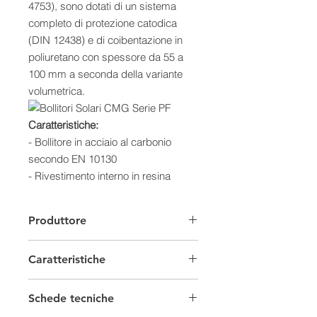
4753), sono dotati di un sistema
completo di protezione catodica
(DIN 12438) e di coibentazione in
poliuretano con spessore da 55 a
100 mm a seconda della variante
volumetrica.
Caratteristiche:
-
Bollitore in acciaio al carbonio
secondo EN 10130
- Rivestimento interno in resina
epossidica
- Isolazione in poliuretano flessibile e
Produttore
rimovibile
- Scambiatori in acciaio
Caratteristiche
- Rivestimento in PVC effetto cuoio
- Garanzia di 5 anni
Serbatoi Accumulo
Dimensioni (mm)
Schede tecniche