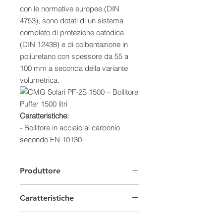
con le normative europee (DIN
4753), sono dotati di un sistema
completo di protezione catodica
(DIN 12438) e di coibentazione in
poliuretano con spessore da 55 a
100 mm a seconda della variante
volumetrica.
Caratteristiche:
-
Bollitore in acciaio al carbonio
secondo EN 10130
- Rivestimento interno in resina
epossidica
Produttore
- Isolazione in poliuretano flessibile e
rimovibile
Caratteristiche
- Scambiatori in acciaio
- Rivestimento in PVC effetto cuoio