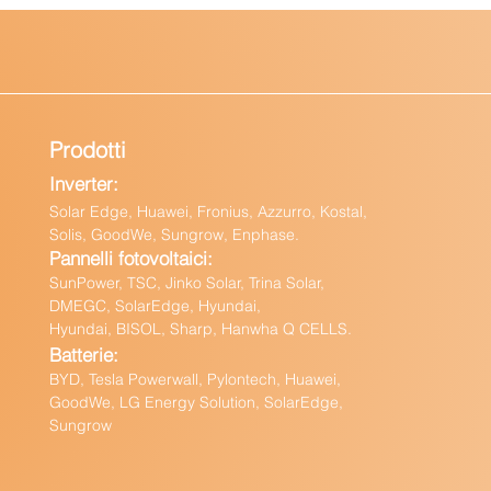
Prodotti
Inverter:
Solar Edge, Huawei, Fronius, Azzurro, Kostal,
Solis, GoodWe, Sungrow, Enphas
e.
Pannelli fotovoltaici:
Sun
Power, TSC, Jinko Solar, Trina Solar,
DMEGC, SolarEdge, Hyundai,
Hyundai, BISOL, Sharp, Hanwha Q CELLS.
Batteri
e:
BY
D, Tesla Powerwall,
Pylontech, Huawei,
GoodWe,
LG Energy Solution, SolarEdge,
Sungrow