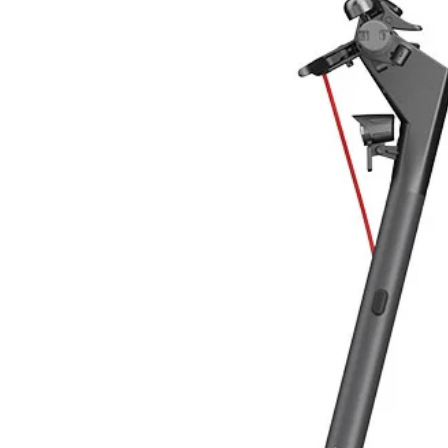
- SERPENTINI:
Materiale: Tubo in acciaio 1”, DC-0
Pressione max. operativa: 15 bar
Pressione max. collaudo: 25 bar
Temperatura max. operativa: 130 
- ISOLAZIONE:
Materiale: Schiuma di poliuretano
- RIVESTIMENTO:
Materiale: PVC morbido con effetto