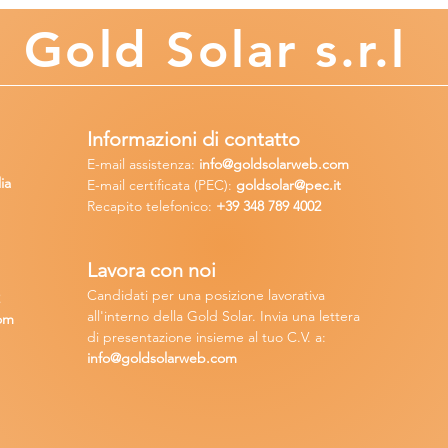
Gold
Solar s.r.l
Informazioni di contatto
E-mail assisten
za:
info
@goldsolarweb.com
ia
E-mail certificata (PEC):
goldsolar@pec.it
Recapito telefonico:
+39 348
789 4002
Lavora con n
oi
Candidati per una posizione lavora
tiva
2
all'interno della Gold Solar
.
Invia una lettera
om
di presentazione insieme al tuo C.V. a:
info@goldsolarweb.com