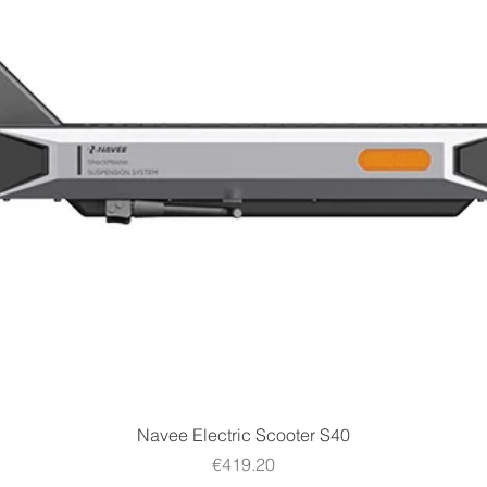
Quick View
Navee Electric Scooter S40
Price
€419.20