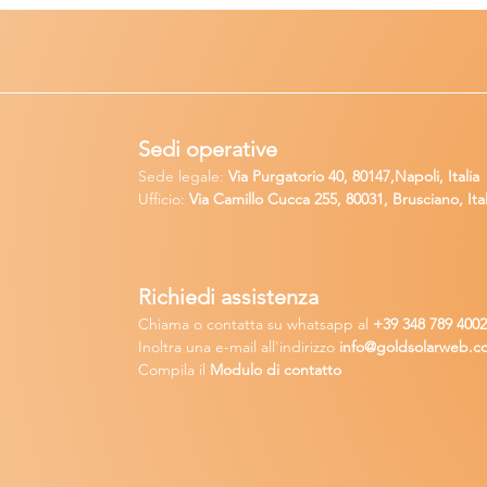
Sedi operative
Sede legale:
Via Purgatorio 40, 80147,Napoli, Italia
Ufficio:
Via Camillo Cucca
255, 80031, Brusciano, Ital
Richiedi
assistenza
Chiama o contatta su whatsapp
al
+
39 34
8 789 400
Inoltra una
e-m
ail all'indirizzo
in
fo@goldsolarw
e
b.c
Compila il
Modulo di contatto