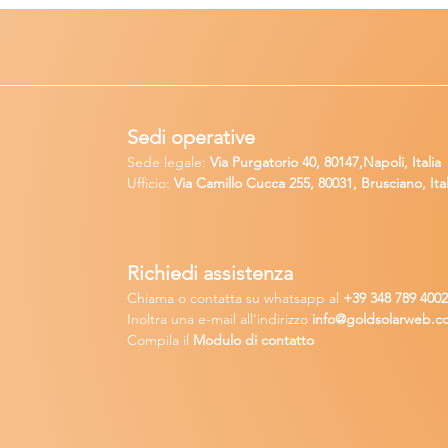
Sedi operative
Sede legale:
Via Purgatorio 40, 80147,Napoli, Italia
Ufficio:
Via Camillo Cucca
255, 80031, Brusciano, Ital
Richiedi
assistenza
Chiama o contatta su whatsapp
al
+
39 34
8 789 400
Inoltra una
e-m
ail all'indirizzo
in
fo@goldsolarw
e
b.c
Compila il
Modulo di contatto