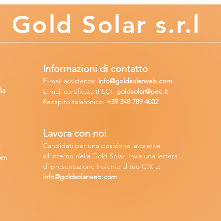
Gold
Solar s.r.l
Informazioni di contatto
E-mail assisten
za:
info
@goldsolarweb.com
ia
E-mail certificata (PEC):
goldsolar@pec.it
Recapito telefonico:
+39 348
789 4002
Lavora con n
oi
Candidati per una posizione lavora
tiva
2
all'interno della Gold Solar
.
Invia una lettera
om
di presentazione insieme al tuo C.V. a:
info@goldsolarweb.com