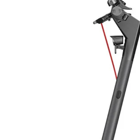
- SERPENTINI:
Materiale: Tubo in acciaio 1”, DC-0
Pressione max. operativa: 15 bar
Pressione max. collaudo: 25 bar
Temperatura max. operativa: 130 
- ISOLAZIONE:
Materiale: Schiuma di poliuretano
- RIVESTIMENTO:
Materiale: PVC morbido con effetto