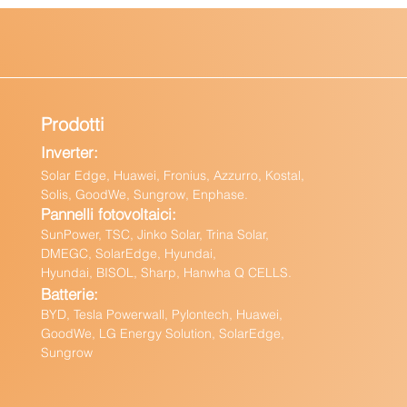
Prodotti
Inverter:
Solar Edge, Huawei, Fronius, Azzurro, Kostal,
Solis, GoodWe, Sungrow, Enphas
e.
Pannelli fotovoltaici:
Sun
Power, TSC, Jinko Solar, Trina Solar,
DMEGC, SolarEdge, Hyundai,
Hyundai, BISOL, Sharp, Hanwha Q CELLS.
Batteri
e:
BY
D, Tesla Powerwall,
Pylontech, Huawei,
GoodWe,
LG Energy Solution, SolarEdge,
Sungrow