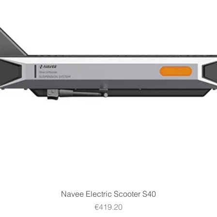
Quick View
Navee Electric Scooter S40
Price
€419.20