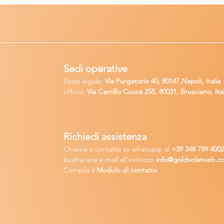
Sedi operative
Sede legale:
Via Purgatorio 40, 80147,Napoli, Italia
Ufficio:
Via Camillo Cucca
255, 80031, Brusciano, Ital
Richiedi
assistenza
Chiama o contatta su whatsapp
al
+
39 34
8 789 400
Inoltra una
e-m
ail all'indirizzo
in
fo@goldsolarw
e
b.c
Compila il
Modulo di contatto