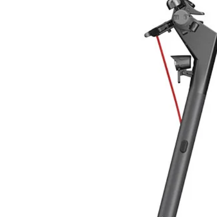
- SERPENTINI:
Materiale: Tubo in acciaio 1”, DC-0
Pressione max. operativa: 15 bar
Pressione max. collaudo: 25 bar
Temperatura max. operativa: 130 
- ISOLAZIONE:
Materiale: Schiuma di poliuretano
- RIVESTIMENTO:
Materiale: PVC morbido con effetto