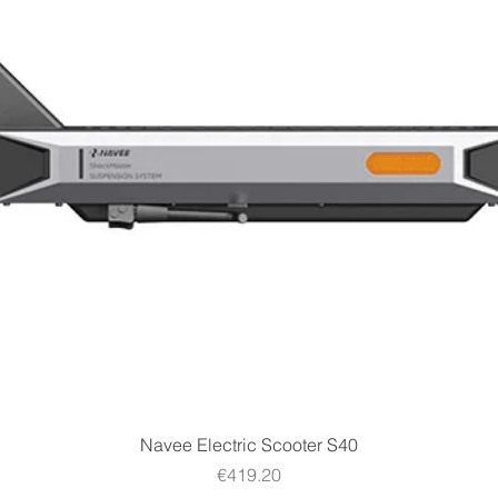
Quick View
Navee Electric Scooter S40
Price
€419.20