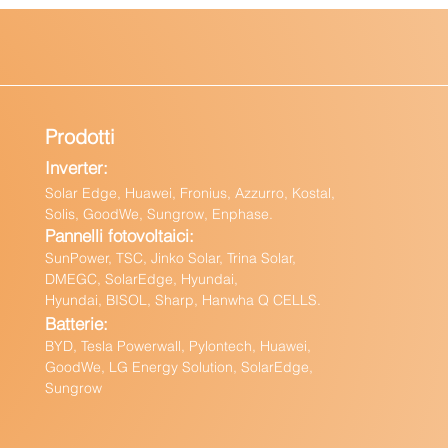
Prodotti
Inverter:
Solar Edge, Huawei, Fronius, Azzurro, Kostal,
Solis, GoodWe, Sungrow, Enphas
e.
Pannelli fotovoltaici:
Sun
Power, TSC, Jinko Solar, Trina Solar,
DMEGC, SolarEdge, Hyundai,
Hyundai, BISOL, Sharp, Hanwha Q CELLS.
Batteri
e:
BY
D, Tesla Powerwall,
Pylontech, Huawei,
GoodWe,
LG Energy Solution, SolarEdge,
Sungrow