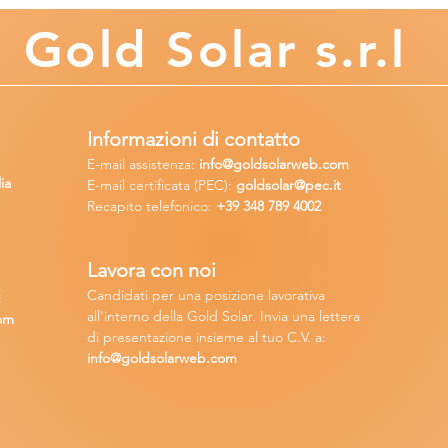
Gold
Solar s.r.l
Informazioni di contatto
E-mail assisten
za:
info
@goldsolarweb.com
ia
E-mail certificata (PEC):
goldsolar@pec.it
Recapito telefonico:
+39 348
789 4002
Lavora con n
oi
Candidati per una posizione lavora
tiva
2
all'interno della Gold Solar
.
Invia una lettera
om
di presentazione insieme al tuo C.V. a:
info@goldsolarweb.com