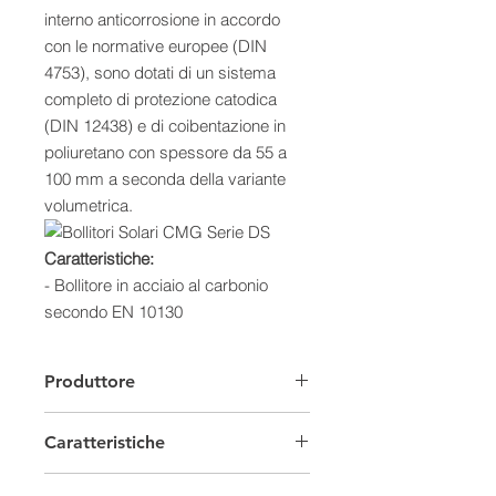
interno anticorrosione in accordo
con le normative europee (DIN
4753), sono dotati di un sistema
completo di protezione catodica
(DIN 12438) e di coibentazione in
poliuretano con spessore da 55 a
100 mm a seconda della variante
volumetrica.
Caratteristiche:
- Bollitore in acciaio al carbonio
secondo EN 10130
- Trattamento di vetrificazione liquida
a 850° (DIN 4753)
Produttore
- Sistema completo di protezione
catodica (DIN 12438)
Caratteristiche
- Design anti-batterico per il
riscaldamento ACS