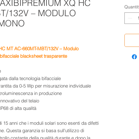
 AXIBIPREMIUM XQ HC
Quantit
BT/132V – MODULO
 MONO
 HC MT AC-660MT-MBT/132V – Modulo
 bifacciale blacksheet trasparente
e
gata dalla tecnologia bifacciale
arantita da 0-5 Wp per misurazione individuale
ettroluminescenza in produzione
innovativo del telaio
IP68 di alta qualità
 15 anni che i moduli solari sono esenti da difetti
one. Questa garanzia si basa sull'utilizzo di
ntrollo costante della qualità durante e dopo la