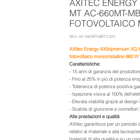
AXITEC ENERGY
MT AC-660MT-M
FOTOVOLTAICO
SKU: AC-660MT-MBT/132V
AXItec Energy AXIbipremium XQ
fotovoltaico monocristallino 660 W
Caratteristiche:
- 15 anni di garanzia del produttor
- Fino al 25% in più di potenza ero
- Tolleranza di potenza positiva g
- Ispezione visiva al 100% dell'el
- Elevata stabilità grazie al design 
- Scatola di giunzione e connettori 
Alte prestazioni e qualità
AXItec garantisce per un periodo di
relativi al materiale e alla lavorazi
materiali di alta qualità e su un co