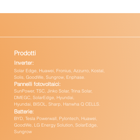
Prodotti
Inverter:
Solar Edge, Huawei, Fronius, Azzurro, Kostal,
Solis, GoodWe, Sungrow, Enphas
e.
Pannelli fotovoltaici:
Sun
Power, TSC, Jinko Solar, Trina Solar,
DMEGC, SolarEdge, Hyundai,
Hyundai, BISOL, Sharp, Hanwha Q CELLS.
Batteri
e:
BY
D, Tesla Powerwall,
Pylontech, Huawei,
GoodWe,
LG Energy Solution, SolarEdge,
Sungrow