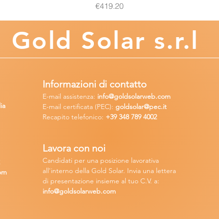
Price
€419.20
Gold
Solar s.r.l
Informazioni di contatto
E-mail assisten
za:
info
@goldsolarweb.com
ia
E-mail certificata (PEC):
goldsolar@pec.it
Recapito telefonico:
+39 348
789 4002
Lavora con n
oi
Candidati per una posizione lavora
tiva
2
all'interno della Gold Solar
.
Invia una lettera
om
di presentazione insieme al tuo C.V. a:
info@goldsolarweb.com