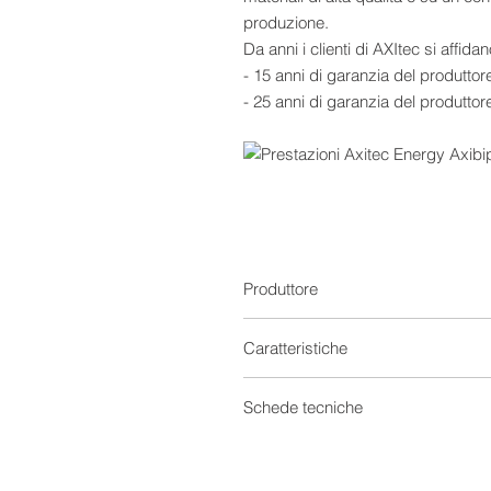
produzione.
Da anni i clienti di AXItec si affida
- 15 anni di garanzia del produttor
- 25 anni di garanzia del produtto
Produttore
Caratteristiche
Moduli Fotovoltaici
Schede tecniche
Provenienza
Scheda tecnica