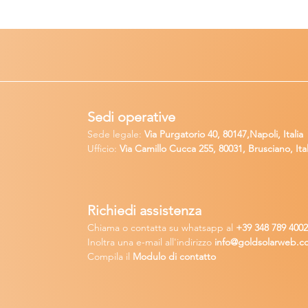
Sedi operative
Sede legale:
Via Purgatorio 40, 80147,Napoli, Italia
Ufficio:
Via Camillo Cucca
255, 80031, Brusciano, Ital
Richiedi
assistenza
Chiama o contatta su whatsapp
al
+
39 34
8 789 400
Inoltra una
e-m
ail all'indirizzo
in
fo@goldsolarw
e
b.c
Compila il
Modulo di contatto