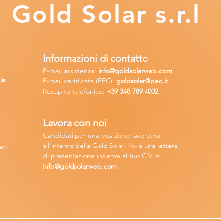
Gold
Solar s.r.l
Informazioni di contatto
E-mail assisten
za:
info
@goldsolarweb.com
ia
E-mail certificata (PEC):
goldsolar@pec.it
Recapito telefonico:
+39 348
789 4002
Lavora con n
oi
Candidati per una posizione lavora
tiva
2
all'interno della Gold Solar
.
Invia una lettera
om
di presentazione insieme al tuo C.V. a:
info@goldsolarweb.com