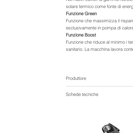
solare termico come fonte di energ
Funzione Green
Funzione che massimizza il rispar
esclusivamente in pompa di calore 
Funzione Boost
Funzione che riduce al minimo i t
sanitario. La macchina lavora co
resistenza elettrica velocizzando i
temperatura massima di funzionam
elettrica continua a riscaldare fino
Modalità Auto
Produttore
Funzione che permette il miglior 
macchina ottimizza la logica di att
Schede tecniche
Funzione Antilegionella
Documentazione Informativa
Questa funzione prevede cicli auto
Scheda Tecnica
macchina avvia un controllo e, se n
mantenendola a tale temperatura fi
batterica nel serbatoio.