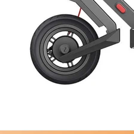
COP 3,4 a temperatura aria 20°C
COP 2,6 a temperatura aria 7°C
Range di lavoro in pompa di calore
Gas ecologico R134A consente di 
in pompa di calore
Condensatore avvolto alla caldaia
Bassa rumorosità (Funzione Silent
Caldaia in acciaio smaltato al titani
Resistenza elettrica integrativa
Anodo attivo (ProTech) + Anodo a
Display LCD Funzioni Green, Boost
Antilegionella.