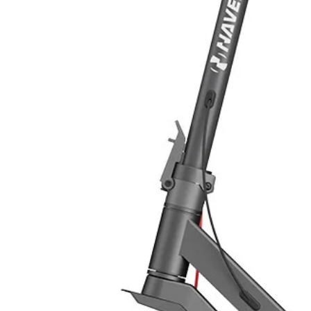
3 anni. Inoltre, per chi usufruisce
di recupero dell'investimento sono d
Considerando che la vita media di 
circa, passare alla tecnologia d
permetterebbe, secondo l’attuale co
complessivo di circa 2.000 euro al n
Integrazione al fotovoltaico
L’integrazione dello scaldacqua a
correttamente dimensionato riduce il
grazie all’utilizzo diretto dell’ener
scambiata con la rete. Una soluzio
risparmio energetico ed economico
proprie attività domestiche in modo
l’ambiente.
Risparmio stimato secondo un cost
Media Eurostat 2009-2010 per un co
medio di energia scambiata di 0,14
energia scambiata comprensivi di 
Caratteristiche