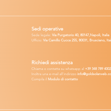
Sedi operative
Sede legale:
Via Purgatorio 40, 80147,Napoli, Italia
Ufficio:
Via Camillo Cucca
255, 80031, Brusciano, Ital
Richiedi
assistenza
Chiama o contatta su whatsapp
al
+
39 34
8 789 400
Inoltra una
e-m
ail all'indirizzo
in
fo@goldsolarw
e
b.c
Compila il
Modulo di contatto