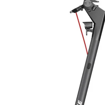
Programmazione oraria dei preliev
E' la funzione che permette di pr
proprio piacimento. L'apparecchio 
preferito (si possono programmare f
riscaldamento tramite pompa di cal
resistenze elettriche.
Risparmio economico
Considerando i profili di prelievo
energetico annuo dedicato alla pro
di 3 persone è pari a 1.550 kWh /
valutando le sue prestazioni con u
pari a 15°C e considerando un costo
risparmiare fino a 300 € all’anno r
litraggio ad uso domestico. Con u
risparmio visibile e tangibile nella 
Investimento conveniente
Un prodotto efficiente consuma me
elettrico di pari litraggio, con lo
energetico ed economico che permett