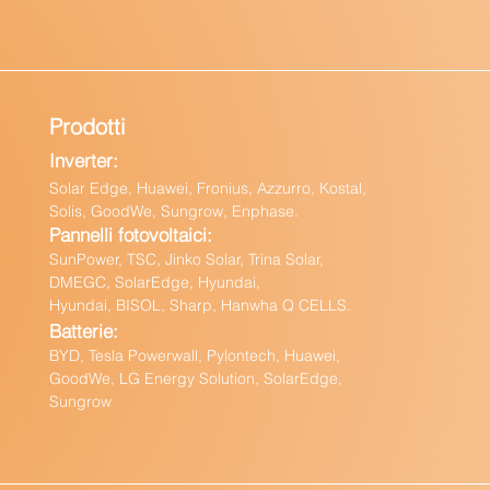
Prodotti
Inverter:
Solar Edge, Huawei, Fronius, Azzurro, Kostal,
Solis, GoodWe, Sungrow, Enphas
e.
Pannelli fotovoltaici:
Sun
Power, TSC, Jinko Solar, Trina Solar,
DMEGC, SolarEdge, Hyundai,
Hyundai, BISOL, Sharp, Hanwha Q CELLS.
Batteri
e:
BY
D, Tesla Powerwall,
Pylontech, Huawei,
GoodWe,
LG Energy Solution, SolarEdge,
Sungrow