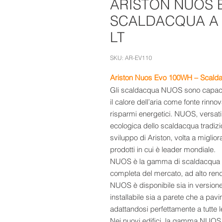
ARISTON NUOS 
SCALDACQUA A 
LT
SKU: AR-EV110
Ariston Nuos Evo 100WH – Scalda
Gli scaldacqua NUOS sono capaci d
il calore dell’aria come fonte rinn
risparmi energetici. NUOS, versatil
ecologica dello scaldacqua tradizion
sviluppo di Ariston, volta a migliora
prodotti in cui è leader mondiale.
NUOS è la gamma di scaldacqua a
completa del mercato, ad alto re
NUOS è disponibile sia in version
installabile sia a parete che a pavi
adattandosi perfettamente a tutte l
Nei nuovi edifici, la gamma NUOS p