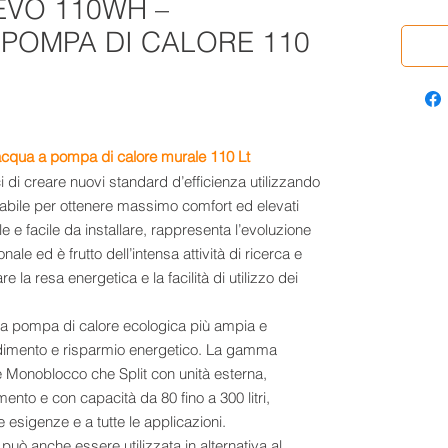
EVO 110WH –
POMPA DI CALORE 110
cqua a pompa di calore murale 110 Lt
i creare nuovi standard d’efficienza utilizzando
ovabile per ottenere massimo comfort ed elevati
e e facile da installare, rappresenta l’evoluzione
ale ed è frutto dell’intensa attività di ricerca e
re la resa energetica e la facilità di utilizzo dei
 pompa di calore ecologica più ampia e
ndimento e risparmio energetico. La gamma
e Monoblocco che Split con unità esterna,
mento e con capacità da 80 fino a 300 litri,
e esigenze e a tutte le applicazioni.
uò anche essere utilizzata in alternativa al