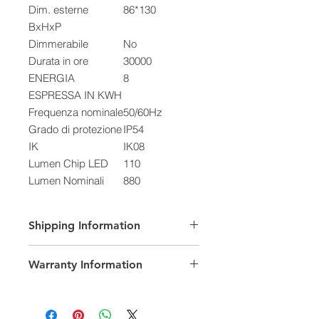
Dim. esterne
86*130
BxHxP
Dimmerabile
No
Durata in ore
30000
ENERGIA
8
ESPRESSA IN KWH
Frequenza nominale
50/60Hz
Grado di protezione
IP54
IK
IK08
Lumen Chip LED
110
Lumen Nominali
880
Lumen Output
640
Marchio Chip LED
Cree
Shipping Information
Materiale
Alluminio
Potenza nominale
8
Weight (kg)
Dimensions (mm)
Warranty Information
Power Factor(PF)
0.9
Resa Cromatica
70
1.2
130*86*86*133 mm
This product comes with a warranty
(CRI)
of 24 months.
Temperatura Colore
Luce Calda -