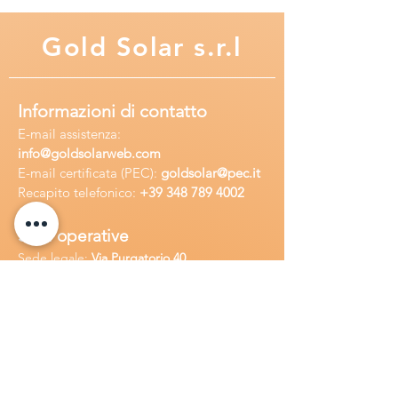
Gold
Solar s.r.l
Informazioni di contatto
E-mail assisten
za:
info
@goldsolarweb.com
E-mail certificata (PEC):
goldsolar@pec.it
Recapito telefonico:
+39 348
789 4002
Sedi operative
Sede legale:
Via Purgatorio 40,
80147,Napoli, Italia
Ufficio:
Via Camillo Cucca
255, 80031,
Brusciano, Italia
Richiedi
assistenza
Chiama o contatta su whatsapp
al
+
39