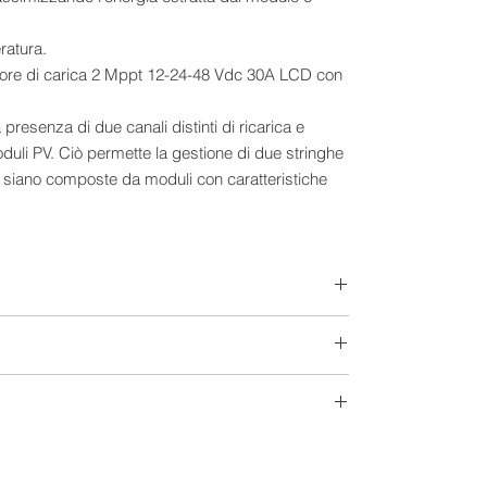
ratura.
 presenza di due canali distinti di ricarica e
duli PV. Ciò permette la gestione di due stringhe
 siano composte da moduli con caratteristiche
ossono essere parallelati ottimizzando al massimo
ta secondo numerosi programmi selezionabili
o solo di giorno, acceso solo di notte, acceso
o a fine carica per sfruttare l’energia in esubero.
tte in base alla tensione di pannello, quindi non è
ri al regolatore.
e RS485 attraverso la quale è possibile accedere a
12-24-48 V
nalità e prestazioni quali: tensione moduli PV