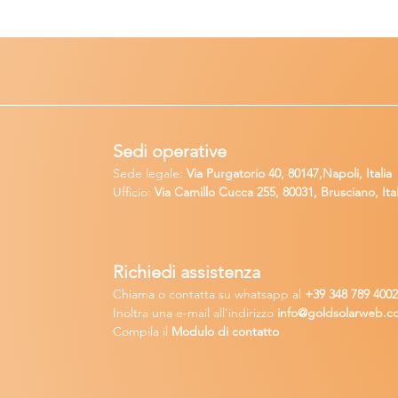
Sedi operative
Sede legale:
Via Purgatorio 40, 80147,Napoli, Italia
Ufficio:
Via Camillo Cucca
255, 80031, Brusciano, Ital
Richiedi
assistenza
Chiama o contatta su whatsapp
al
+
39 34
8 789 400
Inoltra una
e-m
ail all'indirizzo
in
fo@goldsolarw
e
b.c
Compila il
Modulo di contatto