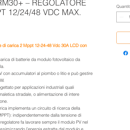
RM30+ – REGOLATORE
Quantit
T 12/24/48 VDC MAX.
 di carica 2 Mppt 12-24-48 Vdc 30A LCD con
arica di batterie da modulo fotovoltaico da
la.
V con accumulatori al piombo o litio e può gestire
kW.
ttato per applicazioni industriali quali
naletica stradale, o alimentazione di intere
one.
ica implementa un circuito di ricerca della
PT): indipendentemente dalla tensione di
il regolatore fa lavorare sempre il modulo PV nel
simizzando l’energia estratta dal modulo e