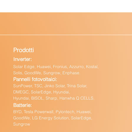
Prodotti
Inverter:
Solar Edge, Huawei, Fronius, Azzurro, Kostal,
Solis, GoodWe, Sungrow, Enphas
e.
Pannelli fotovoltaici:
Sun
Power, TSC, Jinko Solar, Trina Solar,
DMEGC, SolarEdge, Hyundai,
Hyundai, BISOL, Sharp, Hanwha Q CELLS.
Batteri
e:
BY
D, Tesla Powerwall,
Pylontech, Huawei,
GoodWe,
LG Energy Solution, SolarEdge,
Sungrow