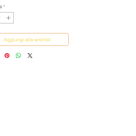
à
*
Aggiungi alla wishlist