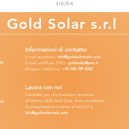
Prezzo
419,20 €
Gold
Solar s.r.l
Informazioni di contatto
E-mail assisten
za:
info
@goldsolarweb.com
ia
E-mail certificata (PEC):
goldsolar@pec.it
Recapito telefonico:
+39 348
789 4002
Lavora con n
oi
Candidati per una posizione lavora
tiva
2
all'interno della Gold Solar
.
Invia una lettera
om
di presentazione insieme al tuo C.V. a:
info@goldsolarweb.com