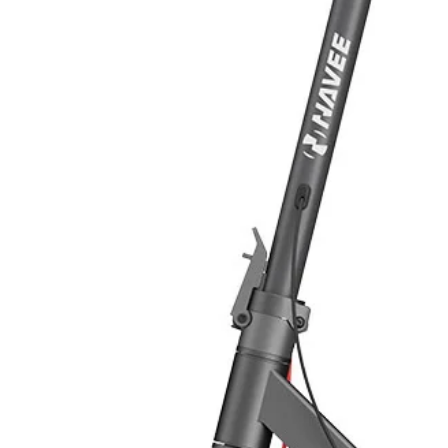
- Protezione sovraccarico su uscit
- Interfaccia RS485