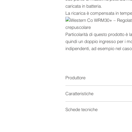
caricata in batteria.
La ricarica è compensata in tempe
Particolarità di questo prodotto è la
quindi un doppio ingresso per i mo
indipendenti, ad esempio nel caso
diverse o esposti su due falde.
Con stringhe identiche, i canali p
l’efficienza.
L’uscita carico può essere attiva
Produttore
dall’utente: acceso 24h/24h, acces
solo di notte da 1 a 16 ore, e acces
Caratteristiche
Il WRM30+ rileva lo stato giorno/no
necessario collegare ulteriori senso
Regolatori di carica
Schede tecniche
E’ dotato di una interfaccia serial
tutte le funzionalità disponibili.
Tensione
Scheda tecnica 0
Il WRM30+ implementa nuove funzio
Scheda tecnica 1