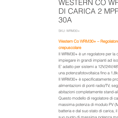
WESTERN CO W
DI CARICA 2 MPP
30A
SKU: WRM30+
Western Co WRM30+ – Regolatore
crepuscolare
Il WRM30+ è un regolatore per la c
impiegare in grandi impianti ad iso
E’ adatto per sistemi a 12V/24V/48
una potenzafotovoltaica fino a 1,8
Il WRM30+ è specificatamente proge
alimentazioni di ponti radio/TV, seg
abitazioni completamente stand-al
Questo modello di regolatore di car
massima potenza di modulo PV (MP
batteria e dal suo stato di carica, 
suo punto di massima potenza mas