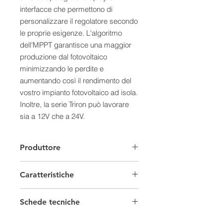
interfacce che permettono di
personalizzare il regolatore secondo
le proprie esigenze. L'algoritmo
dell'MPPT garantisce una maggior
produzione dal fotovoltaico
minimizzando le perdite e
aumentando così il rendimento del
vostro impianto fotovoltaico ad isola.
Inoltre, la serie Triron può lavorare
sia a 12V che a 24V.
- Il display DB1 è un display
semplice che permette di
Produttore
monitorare il funzionamento
dell'impianto fotovoltaico e lo stato
Caratteristiche
della batteria in maniera intuitiva
tramite l'utilizzo di LED. Inoltre, il
Regolatori di carica
tasto presente sul display permette
Schede tecniche
di attivare e disattivare l'uscita
Tensione
12-24 V
Scheda tecnica 0