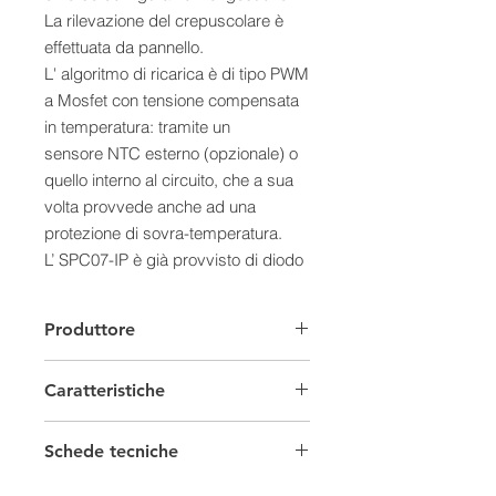
La rilevazione del crepuscolare è
effettuata da pannello.
L' algoritmo di ricarica è di tipo PWM
a Mosfet con tensione compensata
in temperatura: tramite un
sensore NTC esterno (opzionale) o
quello interno al circuito, che a sua
volta provvede anche ad una
protezione di sovra-temperatura.
L’ SPC07-IP è già provvisto di diodo
di blocco a bassa caduta che evita
la scarica di batteria attraverso i
Produttore
moduli fotovoltaici, al tempo stesso
un controllo di Low Battery
Caratteristiche
salvaguarda la batteria da
scariche profonde dovute al
Regolatori di carica
consumo del carico.
Schede tecniche
Un led bicolore indica gli eventuali
Tensione
12 V
Scheda tecnica