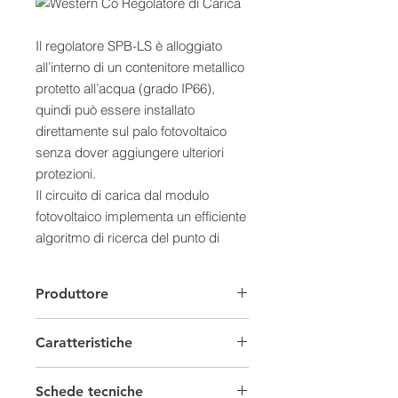
Il regolatore SPB-LS è alloggiato
all’interno di un contenitore metallico
protetto all’acqua (grado IP66),
quindi può essere installato
direttamente sul palo fotovoltaico
senza dover aggiungere ulteriori
protezioni.
Il circuito di carica dal modulo
fotovoltaico implementa un efficiente
algoritmo di ricerca del punto di
massima potenza (MPPT), in grado
di funzionare su un esteso campo di
Produttore
tensioni; è ammessa una tensione
massima sul modulo fino a 100V. Il
Caratteristiche
regolatore può caricare
indifferentemente batterie al piombo
Regolatori di carica
sia a 12V che a 24V; all’accensione
Schede tecniche