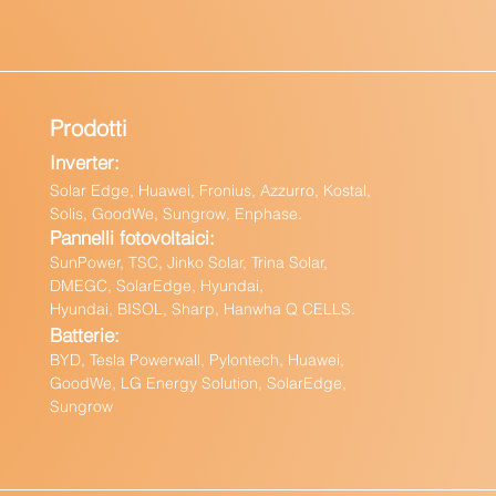
Prodotti
Inverter:
Solar Edge, Huawei, Fronius, Azzurro, Kostal,
Solis, GoodWe, Sungrow, Enphas
e.
Pannelli fotovoltaici:
Sun
Power, TSC, Jinko Solar, Trina Solar,
DMEGC, SolarEdge, Hyundai,
Hyundai, BISOL, Sharp, Hanwha Q CELLS.
Batteri
e:
BY
D, Tesla Powerwall,
Pylontech, Huawei,
GoodWe,
LG Energy Solution, SolarEdge,
Sungrow