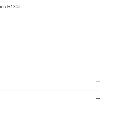
gico R134a
l conto termico? Scegli la versione LS con
r il solare termico.