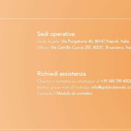
Sedi operative
Sede legale:
Via Purgatorio 40, 80147,Napoli, Italia
Ufficio:
Via Camillo Cucca
255, 80031, Brusciano, Ital
Richiedi
assistenza
Chiama o contatta su whatsapp
al
+
39 34
8 789 400
Inoltra una
e-m
ail all'indirizzo
in
fo@goldsolarw
e
b.c
Compila il
Modulo di contatto