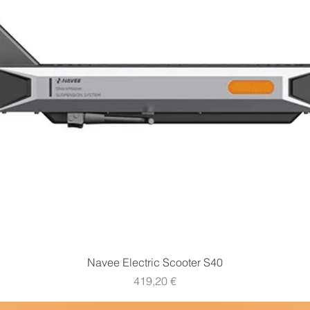
Vista rapida
Navee Electric Scooter S40
Prezzo
419,20 €