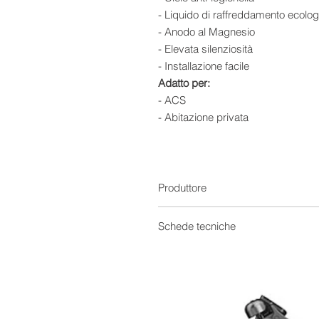
- Liquido di raffreddamento ecolo
- Anodo al Magnesio
- Elevata silenziosità
- Installazione facile
Adatto per:
- ACS
- Abitazione privata
- Abitazione plurifamiliare
Vuoi implementare il contributo de
predisposizione al collegamento pe
Produttore
Schede tecniche
Scheda Tecnica