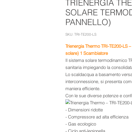
TRIENERGIA THE
SOLARE TERMODI
PANNELLO)
SKU: TRI-TE200-LS
Trienergia Thermo
TRI-TE200-LS
–
solare) 1 Scambiatore
Il sistema solare termodinamico
sanitaria impiegando la consolidat
Lo scaldacqua a basamento versatil
interconnessione, si presenta come 
maniera efficiente.
Con le sue diverse potenze e config
- Dimensioni ridotte
- Compressore ad alta efficienza
- Gas ecologico
- Ciclo anti-legionella