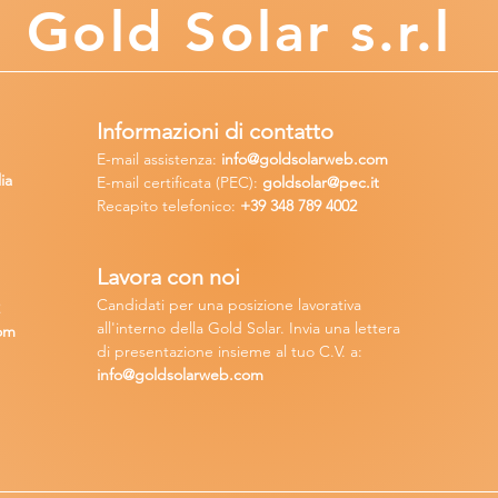
Gold
Solar s.r.l
Informazioni di contatto
E-mail assisten
za:
info
@goldsolarweb.com
ia
E-mail certificata (PEC):
goldsolar@pec.it
Recapito telefonico:
+39 348
789 4002
Lavora con n
oi
Candidati per una posizione lavora
tiva
2
all'interno della Gold Solar
.
Invia una lettera
om
di presentazione insieme al tuo C.V. a:
info@goldsolarweb.com