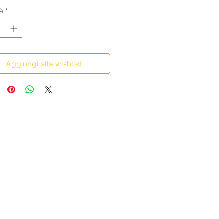
à
*
Aggiungi alla wishlist