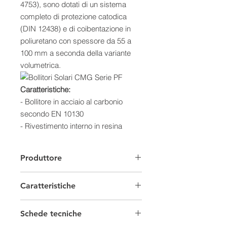
4753), sono dotati di un sistema
completo di protezione catodica
(DIN 12438) e di coibentazione in
poliuretano con spessore da 55 a
100 mm a seconda della variante
volumetrica.
Caratteristiche:
-
Bollitore in acciaio al carbonio
secondo EN 10130
- Rivestimento interno in resina
epossidica
- Isolazione in poliuretano flessibile e
Produttore
rimovibile
- Scambiatori in acciaio
Caratteristiche
- Rivestimento in PVC effetto cuoio
- Garanzia di 5 anni
Serbatoi Accumulo
Dimensioni (mm)
Schede tecniche