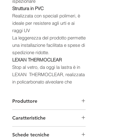
ispezionare
Struttura in PVC
Realizzata con speciali polimeri, è
ideale per resistere agli urti e ai
raggi UV
La leggerezza del prodotto permette
una installazione facilitata e spese di
spedizione ridotte.
LEXAN THERMOCLEAR
Stop al vetro, da oggi la lastra è in
LEXAN THERMOCLEAR, realizzata
in policarbonato alveolare che
combina eccellenti proprietà
termiche, ottiche e meccaniche.
Produttore
Grazie a questo innovativo materiale
è stato possibile ridurre del 40% il
Caratteristiche
peso del prodotto. Inoltre elimina
l’effetto condensa, riduce al minimo
Solare Termico
le dispersionidi calore durante le ore
Schede tecniche