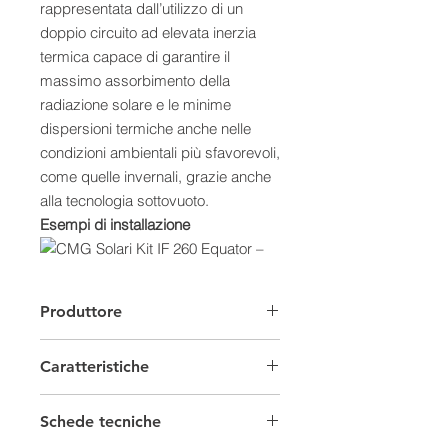
rappresentata dall’utilizzo di un
doppio circuito ad elevata inerzia
termica capace di garantire il
massimo assorbimento della
radiazione solare e le minime
dispersioni termiche anche nelle
condizioni ambientali più sfavorevoli,
come quelle invernali, grazie anche
alla tecnologia sottovuoto.
Esempi di installazione
Caratteristiche:
Produttore
- Meccanismo di scambio termico
inerziale
Caratteristiche
- Grande capacità di accumulo del
calore
Solare Termico
- Riscaldamento possibile anche
Schede tecniche
dopo il soleggiamento e