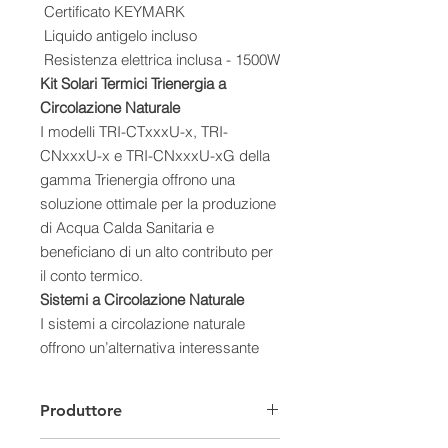
Certificato KEYMARK
Liquido antigelo incluso
Resistenza elettrica inclusa - 1500W
Kit Solari Termici Trienergia a
Circolazione Naturale
I modelli TRI-CTxxxU-x, TRI-
CNxxxU-x e TRI-CNxxxU-xG della
gamma Trienergia offrono una
soluzione ottimale per la produzione
di Acqua Calda Sanitaria e
beneficiano di un alto contributo per
il conto termico.
Sistemi a Circolazione Naturale
I sistemi a circolazione naturale
offrono un’alternativa interessante
per sfruttare l’energia gratuita del
sole. Funzionando sulla base di un
Produttore
semplice principio fisico, non
richiedono azionamenti meccanici