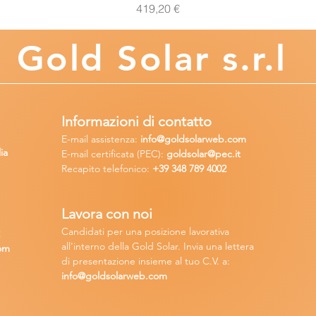
Prezzo
419,20 €
Gold
Solar s.r.l
Informazioni di contatto
E-mail assisten
za:
info
@goldsolarweb.com
ia
E-mail certificata (PEC):
goldsolar@pec.it
Recapito telefonico:
+39 348
789 4002
Lavora con n
oi
Candidati per una posizione lavora
tiva
2
all'interno della Gold Solar
.
Invia una lettera
om
di presentazione insieme al tuo C.V. a:
info@goldsolarweb.com