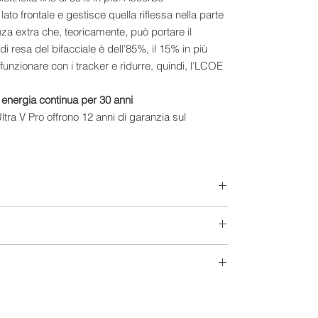
lato frontale e gestisce quella riflessa nella parte
za extra che, teoricamente, può portare il
di resa del bifacciale è dell’85%, il 15% in più
funzionare con i tracker e ridurre, quindi, l’LCOE
energia continua per 30 anni
ltra V Pro offrono 12 anni di garanzia sul
are. La potenza lineare decade del 1% per il
nno al 30 ° anno.
tto costo dell’intero sistema
ne per avere un prodotto compatto con alta
% rispetto allo stesso modulo realizzato con
Extra-Europeo