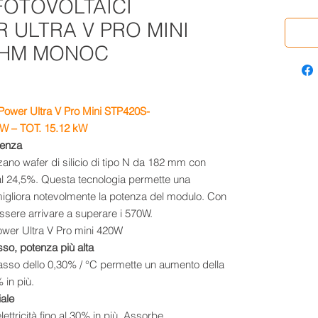
FOTOVOLTAICI
 ULTRA V PRO MINI
SHM MONOC
 Power Ultra V Pro Mini STP420S-
 W – TOT. 15.12 kW
cienza
izzano wafer di silicio di tipo N da 182 mm con
e al 24,5%. Questa tecnologia permette una
igliora notevolmente la potenza del modulo. Con
essere arrivare a superare i 570W.
sso, potenza più alta
 basso dello 0,30% / °C permette un aumento della
 in più.
iale
ettricità fino al 30% in più. Assorbe