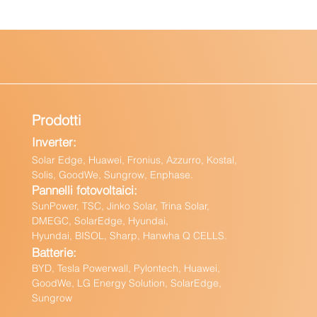
Prodotti
Inverter:
Solar Edge, Huawei, Fronius, Azzurro, Kostal,
Solis, GoodWe, Sungrow, Enphas
e.
Pannelli fotovoltaici:
Sun
Power, TSC, Jinko Solar, Trina Solar,
DMEGC, SolarEdge, Hyundai,
Hyundai, BISOL, Sharp, Hanwha Q CELLS.
Batteri
e:
BY
D, Tesla Powerwall,
Pylontech, Huawei,
GoodWe,
LG Energy Solution, SolarEdge,
Sungrow