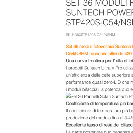
SET 36 MODULI 
SUNTECH POWER
STP420S-C54/N
SKU: 36XSTP420S-C54/NSHM
Set 36 moduli fotovoltaici Suntech
C54/NSHM monocristallini da 420
Una nuova frontiera per l’ alta effi
I prodotti Suntech Ultra V Pro util
un’efficienza delle celle superior
performance quasi zero-LID che m
i moduli bifacciali la potenza può 
Coefficiente di temperatura più ba
Il coefficiente di temperatura più
produzione del modulo fino al 3-4%
Eccellente tasso di resa del bifacc
La parte posteriore può generare el