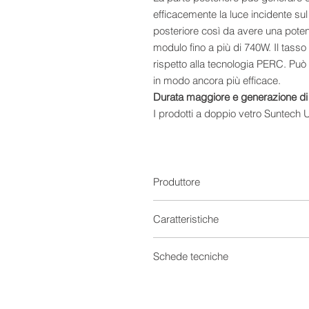
efficacemente la luce incidente sul 
posteriore così da avere una poten
modulo fino a più di 740W. Il tasso 
rispetto alla tecnologia PERC. Può 
in modo ancora più efficace.
Durata maggiore e generazione di 
I prodotti a doppio vetro Suntech U
prodotto e 30 anni di garanzia line
primo anno e dello 0,40% dal 2 ° a
Maggiore potenza del modulo. Rido
L’Ultra V Pro è la migliore soluzio
Produttore
potenza/㎡. LCOE è inferiore del 2
tecnologia PERC.
Caratteristiche
Moduli fotovoltaici Set
Schede tecniche
Provenienza
Scheda Tecnica