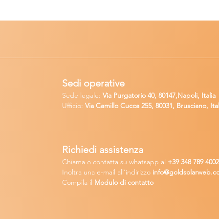
Sedi operative
Sede legale:
Via Purgatorio 40, 80147,Napoli, Italia
Ufficio:
Via Camillo Cucca
255, 80031, Brusciano, Ital
Richiedi
assistenza
Chiama o contatta su whatsapp
al
+
39 34
8 789 400
Inoltra una
e-m
ail all'indirizzo
in
fo@goldsolarw
e
b.c
Compila il
Modulo di contatto