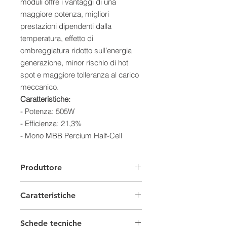
moduli offre i vantaggi di una
maggiore potenza, migliori
prestazioni dipendenti dalla
temperatura, effetto di
ombreggiatura ridotto sull’energia
generazione, minor rischio di hot
spot e maggiore tolleranza al carico
meccanico.
Caratteristiche:
- Potenza: 505W
- Efficienza: 21,3%
- Mono MBB Percium Half-Cell
Silver Frame MC4
- Celle solari ad alte prestazioni
Produttore
- Elevata potenza di uscita
- Meno effetto di ombreggiatura
Caratteristiche
- Coefficiente di temperatura
inferiore
Moduli fotovoltaici Set
- Migliore tolleranza al carico
Schede tecniche