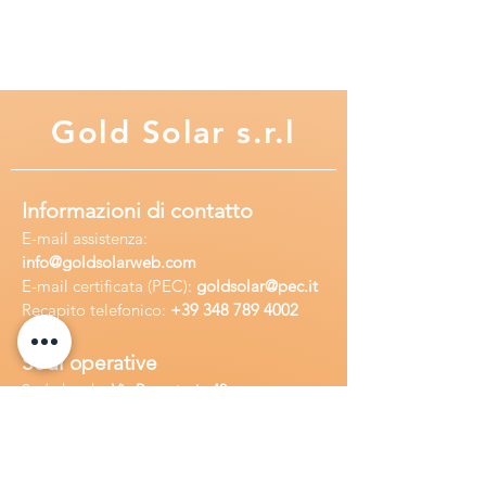
Gold
Solar s.r.l
Informazioni di contatto
E-mail assisten
za:
info
@goldsolarweb.com
E-mail certificata (PEC):
goldsolar@pec.it
Recapito telefonico:
+39 348
789 4002
Sedi operative
Sede legale:
Via Purgatorio 40,
80147,Napoli, Italia
Ufficio:
Via Camillo Cucca
255, 80031,
Brusciano, Italia