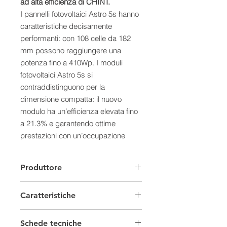
ad alta efficienza di CHINT.
I pannelli fotovoltaici Astro 5s hanno
caratteristiche decisamente
performanti: con 108 celle da 182
mm possono raggiungere una
potenza fino a 410Wp. I moduli
fotovoltaici Astro 5s si
contraddistinguono per la
dimensione compatta: il nuovo
modulo ha un’efficienza elevata fino
a 21.3% e garantendo ottime
prestazioni con un’occupazione
minore di superficie.
Caratteristiche:
Produttore
- Resistenza anche in condizioni
climatiche impervie come alte
Caratteristiche
temperature e grandine (testati per
resistere a sfere di 25 mm di
Moduli fotovoltaici Set
diametro alla velocità di 23 m/s)
Schede tecniche