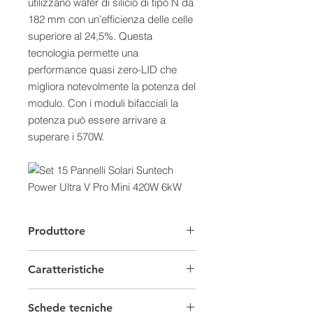
utilizzano wafer di silicio di tipo N da
182 mm con un’efficienza delle celle
superiore al 24,5%. Questa
tecnologia permette una
performance quasi zero-LID che
migliora notevolmente la potenza del
modulo. Con i moduli bifacciali la
potenza può essere arrivare a
superare i 570W.
Coefficiente di temperatura più
Produttore
basso, potenza più alta
Il coefficiente di temperatura più
Caratteristiche
basso dello 0,30% / °C permette un
aumento della produzione del
Moduli fotovoltaici Set
modulo fino al 3-4% in più.
Schede tecniche