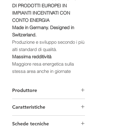
DI PRODOTTI EUROPEI IN
IMPIANTI INCENTIVATI CON
CONTO ENERGIA
Made in Germany. Designed in
Switzerland.
Produzione e sviluppo secondo i più
alti standard di qualità.
Massima redditività
Maggiore resa energetica sulla
stessa area anche in giornate
nuvolose o calde.
Estremamente durevole
Produttore
Stabilità delle celle superiore alla
media ed elevata resistenza alla
Caratteristiche
brevettata SmartWire Connection
Technology.
Moduli fotovoltaici Set
Rigorosamente sostenibile
Schede tecniche
Creazione di valore regionale,
Provenienza
Europeo
Scheda Tecnica