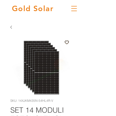
Gold
Solar
SKU: 14XJKM435N-54HL4R-V
SET 14 MODULI