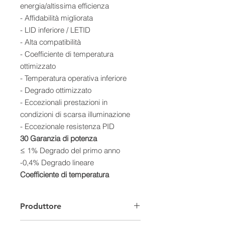
energia/altissima efficienza
- Affidabilità migliorata
- LID inferiore / LETID
- Alta compatibilità
- Coefficiente di temperatura
ottimizzato
- Temperatura operativa inferiore
- Degrado ottimizzato
- Eccezionali prestazioni in
condizioni di scarsa illuminazione
- Eccezionale resistenza PID
30 Garanzia di potenza
≤ 1% Degrado del primo anno
-0,4% Degrado lineare
Coefficiente di temperatura
ottimizzato -0,29%/°C
Il coefficiente di temperatura del tipo
Produttore
P è -0,35%/°C, in condizioni di alta
temperatura, Tiger Neo generano il