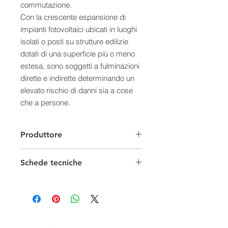
commutazione.
Con la crescente espansione di
impianti fotovoltaici ubicati in luoghi
isolati o posti su strutture edilizie
dotati di una superficie più o meno
estesa, sono soggetti a fulminazioni
dirette e indirette determinando un
elevato rischio di danni sia a cose
che a persone.
Le conseguenze dei fulmini sui
generatori fotovoltaici possono
Produttore
avere ripercussioni, oltre al sistema
fotovoltaico, anche all'impianto
Schede tecniche
elettrico ad esso connesso e ad altri
circuiti (trasmissione dati, controllo,
protezione, ecc) a causa di LEMP
(campi elettromagnetici impulsivi).
Le conseguenze che si verificano a
causa di fulminazioni sono la