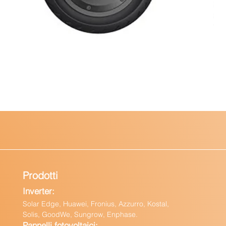
Prodotti
Inverter:
Solar Edge, Huawei, Fronius, Azzurro, Kostal,
Solis, GoodWe, Sungrow, Enphas
e.
Pannelli fotovoltaici: