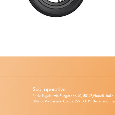
Sedi operative
Sede legale:
Via Purgatorio 40, 80147,Napoli, Italia
Ufficio:
Via Camillo Cucca
255, 80031, Brusciano, Ital