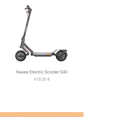
Navee Electric Scooter S40
Navee Electric Scooter 
Prezzo
419,20 €