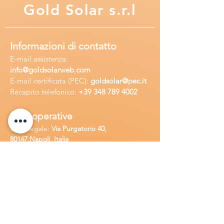
Gold
Solar s.r.l
Informazioni di contatto
E-mail assisten
za:
info
@goldsolarweb.com
E-mail certificata (PEC):
goldsolar@pec.it
Recapito telefonico:
+39 348
789 4002
Sedi operative
Sede legale:
Via Purgatorio 40,
80147,Napoli, Italia
Ufficio:
Via Camillo Cucca
255, 80031,
Brusciano, Italia
Richiedi
assistenza
Chiama o contatta su whatsapp
al
+
39
34
8 789 4002
Inoltra una
e-m
ail all'indirizzo