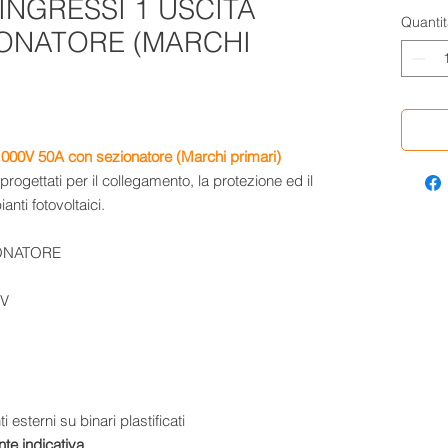
INGRESSI 1 USCITA
Quantit
IONATORE (MARCHI
1000V 50A con sezionatore (Marchi primari)
rogettati per il collegamento, la protezione ed il
nti fotovoltaici.
IONATORE
0V
 esterni su binari plastificati
te indicativa.