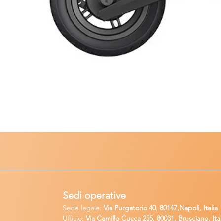
Sedi operative
Sede legale:
Via Purgatorio 40, 80147,Napoli, Italia
Ufficio:
Via Camillo Cucca
255, 80031, Brusciano, Ital