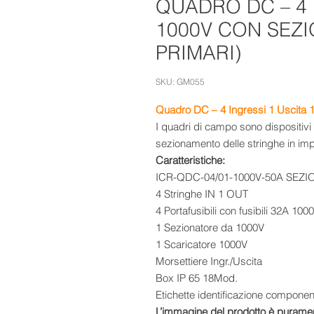
QUADRO DC – 4 
1000V CON SEZ
PRIMARI)
SKU: GM055
Quadro DC – 4 Ingressi 1 Uscita 
I quadri di campo sono dispositivi p
sezionamento delle stringhe in impia
Caratteristiche:
ICR-QDC-04/01-1000V-50A SEZ
4 Stringhe IN 1 OUT
4 Portafusibili con fusibili 32A 100
1 Sezionatore da 1000V
1 Scaricatore 1000V
Morsettiere Ingr./Uscita
Box IP 65 18Mod.
Etichette identificazione componenti
L’immagine del prodotto è puramen