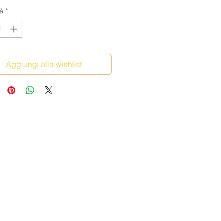
à
*
Aggiungi alla wishlist