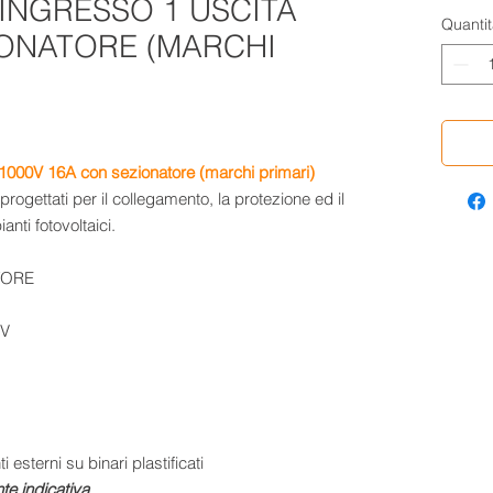
INGRESSO 1 USCITA
Quantit
IONATORE (MARCHI
10
00V 16A
con sezionatore (marchi primari)
rogettati per il collegamento, la protezione ed il
nti fotovoltaici.
TORE
0V
 esterni su binari plastificati
te indicativa