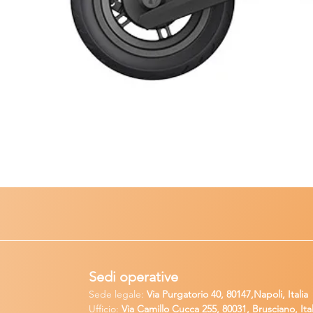
Sedi operative
Sede legale:
Via Purgatorio 40, 80147,Napoli, Italia
Ufficio:
Via Camillo Cucca
255, 80031, Brusciano, Ital