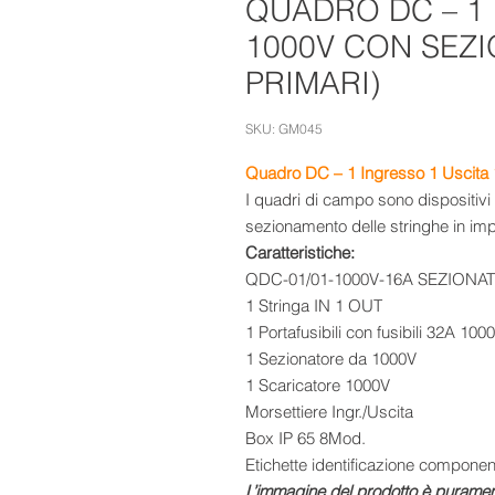
QUADRO DC – 1 
1000V CON SEZ
PRIMARI)
SKU: GM045
Quadro DC – 1 Ingresso 1 Uscita 
I quadri di campo sono dispositivi p
sezionamento delle stringhe in impia
Caratteristiche:
QDC-01/01-1000V-16A SEZIONA
1 Stringa IN 1 OUT
1 Portafusibili con fusibili 32A 100
1 Sezionatore da 1000V
1 Scaricatore 1000V
Morsettiere Ingr./Uscita
Box IP 65 8Mod.
Etichette identificazione componenti
L’immagine del prodotto è puramen