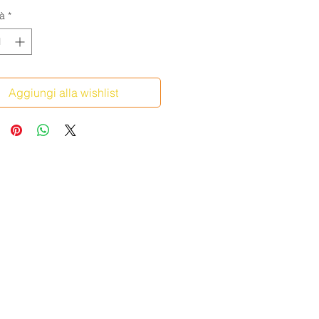
à
*
Aggiungi alla wishlist