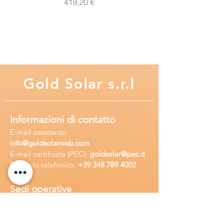
Prezzo
419,20 €
1700Cicli (4,65 anni)
- Cicli di vita con un DOD del 20% di
2400Cicli (6,6 anni)
Gold
Solar s.r.l
Informazioni di contatto
E-mail assisten
za:
info
@goldsolarweb.com
E-mail certificata (PEC):
goldsolar@pec.it
Recapito telefonico:
+39 348
789 4002
Sedi operative
Sede legale:
Via Purgatorio 40,
80147,Napoli, Italia