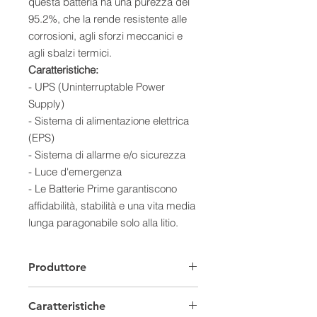
questa batteria ha una purezza del
95.2%, che la rende resistente alle
corrosioni, agli sforzi meccanici e
agli sbalzi termici.
Caratteristiche:
- UPS (Uninterruptable Power
Supply)
- Sistema di alimentazione elettrica
(EPS)
- Sistema di allarme e/o sicurezza
- Luce d'emergenza
- Le Batterie Prime garantiscono
affidabilità, stabilità e una vita media
lunga paragonabile solo alla litio.
- Eccezionale recupero delle
scariche profonde.
Produttore
- Sopportono spunti multipli e non
controllati.
Caratteristiche
- Rispettano al 100% la capacità