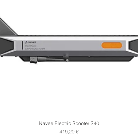
Vista rapida
Navee Electric Scooter S40
Prezzo
419,20 €