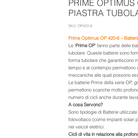
PRIME OPTIMUS 
PIASTRA TUBOL
SKU: OP420-6
Prime Optimus OP 420-6 – Batteria
Le '
Prime OP
' fanno parte delle ba
tubolare. Queste batterie sono fo
forma tubolare che garantiscono mi
tempo e al contempo permettono un
meccaniche alle quali possono esse
Le batterie Prime della serie OP, gra
permettono scariche molto profon
numero di cicli anche durante lavo
A cosa Servono?
Sono tipologie di Batterie utilizzat
fotovoltaico (come impianti solari p
nei veicoli elettrici.
Cicli di vita in relazione alla profo