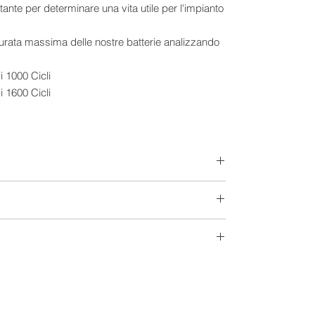
ortante per determinare una vita utile per l'impianto
durata massima delle nostre batterie analizzando
i 1000 Cicli
i 1600 Cicli
i 2400 Cicli
 continui al giorno fino al valore minimo di scarica
300/499 Ah
Piastra Tubolare