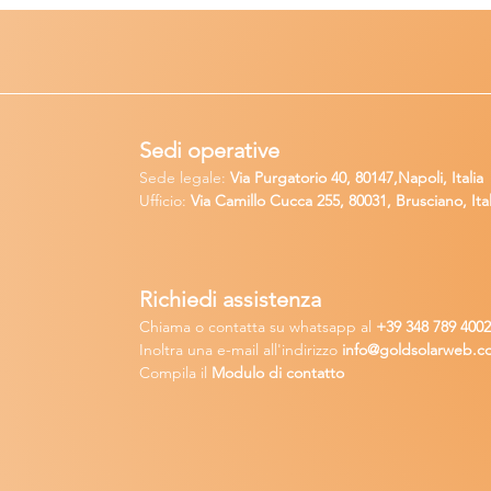
Sedi operative
Sede legale:
Via Purgatorio 40, 80147,Napoli, Italia
Ufficio:
Via Camillo Cucca
255, 80031, Brusciano, Ital
Richiedi
assistenza
Chiama o contatta su whatsapp
al
+
39 34
8 789 400
Inoltra una
e-m
ail all'indirizzo
in
fo@goldsolarw
e
b.c
Compila il
Modulo di contatto