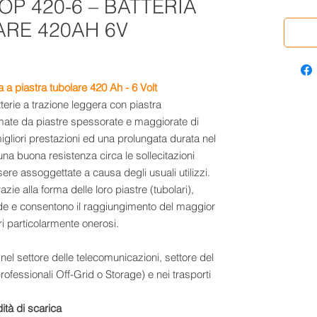
OP 420-6 – BATTERIA
ARE 420AH 6V
 a piastra tubolare 420 Ah
-
6 Volt
tterie a trazione leggera con piastra
rmate da piastre spessorate e maggiorate di
gliori prestazioni ed una prolungata durata nel
a buona resistenza circa le sollecitazioni
re assoggettate a causa degli usuali utilizzi.
zie alla forma delle loro piastre (tubolari),
de e consentono il raggiungimento del maggior
ri particolarmente onerosi.
e nel settore delle telecomunicazioni, settore del
rofessionali Off-Grid o Storage) e nei trasporti
ndità di scarica