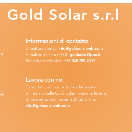
Gold
Solar s.r.l
Informazioni di contatto
E-mail assisten
za:
info
@goldsolarweb.com
ia
E-mail certificata (PEC):
goldsolar@pec.it
Recapito telefonico:
+39 348
789 4002
Lavora con n
oi
Candidati per una posizione lavora
tiva
2
all'interno della Gold Solar
.
Invia una lettera
om
di presentazione insieme al tuo C.V. a:
info@goldsolarweb.com