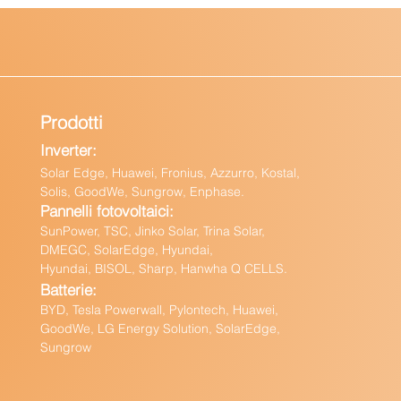
Prodotti
Inverter:
Solar Edge, Huawei, Fronius, Azzurro, Kostal,
Solis, GoodWe, Sungrow, Enphas
e.
Pannelli fotovoltaici:
Sun
Power, TSC, Jinko Solar, Trina Solar,
DMEGC, SolarEdge, Hyundai,
Hyundai, BISOL, Sharp, Hanwha Q CELLS.
Batteri
e:
BY
D, Tesla Powerwall,
Pylontech, Huawei,
GoodWe,
LG Energy Solution, SolarEdge,
Sungrow