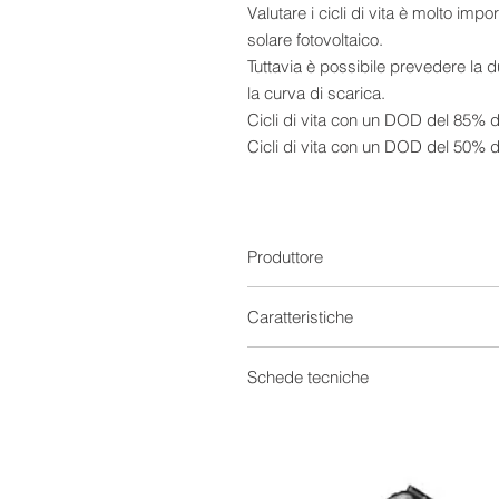
Valutare i cicli di vita è molto imp
solare fotovoltaico.
Tuttavia è possibile prevedere la 
la curva di scarica.
Cicli di vita con un DOD del 85% d
Cicli di vita con un DOD del 50% d
Cicli di vita con un DOD del 30% d
(Il valore riportato si intende cicli
DOD).
Avvertenze:
Produttore
Non scaricare mai oltre l' 80%
Non lasciare la batteria inutilizzata
Caratteristiche
Caratteristiche
Batterie Solari
Schede tecniche
Capacità
Tecnologia