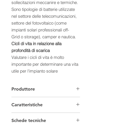
sollecitazioni meccanire e termiche.
Sono tipologie di batterie utilizzate
nel settore delle telecomunicazioni,
settore del fotovoltaico (come
impianti solari professionali off-
Grid o storage), camper e nautica.
Cicli di vita in relazione alla
profondità di scarica
Valutare i cicli di vita è molto
importante per determinare una vita
utile per l'impianto solare
fotovoltaico off-grid e storage.
Tuttavia è possibile prevedere la
Produttore
durata massima del nostro pacco
Batteria analizzando la curva di
Caratteristiche
scarica.
- Cicli di vita con un DOD del 100%
Batterie Solari
di 300Cicli (meno di un anno)
Schede tecniche
- Cicli di vita con un DOD del 80% di