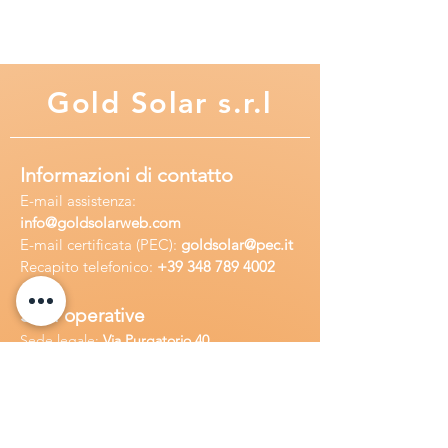
Range di temperatura operativa
Scarica: -15 ~ +50°C / Carica: 0 ~
40°C / Immagazzinamento: -15 ~
40°C
Gold
Solar s.r.l
Range di temperatura nominale
25±3°C
Max Corrente di scarica 456A (5s)
Informazioni di contatto
E-mail assisten
za:
info
@goldsolarweb.com
E-mail certificata (PEC):
goldsolar@pec.it
Recapito telefonico:
+39 348
789 4002
Sedi operative
Sede legale:
Via Purgatorio 40,
80147,Napoli, Italia
Ufficio:
Via Camillo Cucca
255, 80031,
Brusciano, Italia