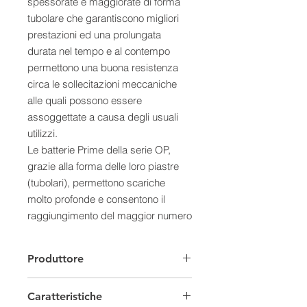
spessorate e maggiorate di forma
tubolare che garantiscono migliori
prestazioni ed una prolungata
durata nel tempo e al contempo
permettono una buona resistenza
circa le sollecitazioni meccaniche
alle quali possono essere
assoggettate a causa degli usuali
utilizzi.
Le batterie Prime della serie OP,
grazie alla forma delle loro piastre
(tubolari), permettono scariche
molto profonde e consentono il
raggiungimento del maggior numero
di cicli anche durante lavori
particolarmente onerosi.
Produttore
A cosa Servono?
Sono tipologie di Batterie utilizzate
Caratteristiche
nel settore delle telecomunicazioni,