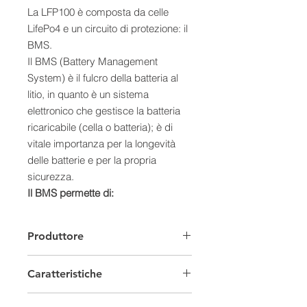
La LFP100 è composta da celle
LifePo4 e un circuito di protezione: il
BMS.
Il BMS (Battery Management
System) è il fulcro della batteria al
litio, in quanto è un sistema
elettronico che gestisce la batteria
ricaricabile (cella o batteria); è di
vitale importanza per la longevità
delle batterie e per la propria
sicurezza.
Il BMS permette di:
- proteggere la cella o la batteria da
danni (sovraccarichi, scarica,
Produttore
sovracorrente)
- prolungare la vita della batteria
Caratteristiche
- bilanciare le celle
- incorporare varie funzioni: