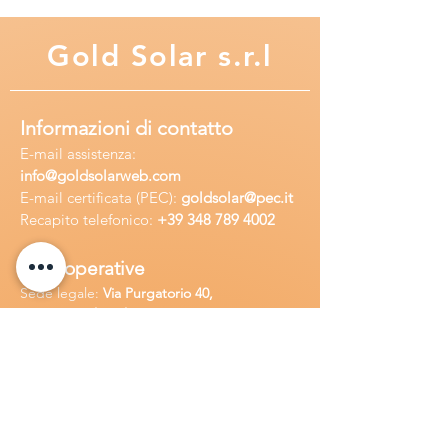
Gold
Solar s.r.l
Informazioni di contatto
E-mail assisten
za:
info
@goldsolarweb.com
E-mail certificata (PEC):
goldsolar@pec.it
Recapito telefonico:
+39 348
789 4002
Sedi operative
Sede legale:
Via Purgatorio 40,
80147,Napoli, Italia
Ufficio:
Via Camillo Cucca
255, 80031,
Brusciano, Italia
Richiedi
assistenza
Chiama o contatta su whatsapp
al
+
39