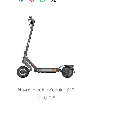
Tecnologia
Agm
Tensione
12 V
Navee Electric Scooter S40
Navee Electric Scooter 
Prezzo
419,20 €