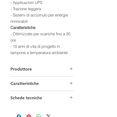
- Applicazioni UPS
- Trazione leggera
- Sistemi di accumulo per energie
rinnovabili
Caratteristiche
- Ottimizzate per scariche fino a 20
ore
- 10 anni di vita di progetto in
tampone a temperatura ambiente
controllata
- VRLA AGM e tecnologia a
Produttore
ricombinazione dei gas, con il 99%
dei gas interni ricombinati
Caratteristiche
- Nessuna manutenzione; nessun
rabbocco
Batterie Solari
- Non pericolose per il trasporto via
Schede tecniche
aerea/mare/ferrovia/strada
Capacità
50/99 Ah
Scheda tecnica
- 100% Riciclabili