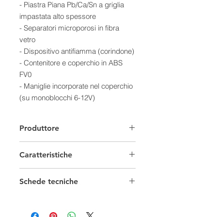
- Piastra Piana Pb/Ca/Sn a griglia
impastata alto spessore
- Separatori microporosi in fibra
vetro
- Dispositivo antifiamma (corindone)
- Contenitore e coperchio in ABS
FV0
- Maniglie incorporate nel coperchio
(su monoblocchi 6-12V)
- Terminali filettati M5-M6-M8
- Valvole unidirezionali di sicurezza
Produttore
a bassa pressione interna
- Cicli (DOD 50%): 1000
Caratteristiche
- Max Temperatura utilizzo: 25
- Manutenzione: NO
Batterie Solari
- Rate di scarica e ricarica: bassi
Schede tecniche
- Presenza di acido liquido: NO
Capacità
1/49 Ah
- Installazione in ambienti chiusi: SI
Vantaggi: