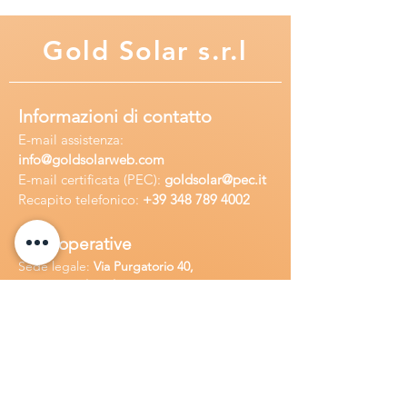
Gold
Solar s.r.l
Informazioni di contatto
E-mail assisten
za:
info
@goldsolarweb.com
E-mail certificata (PEC):
goldsolar@pec.it
Recapito telefonico:
+39 348
789 4002
Sedi operative
Sede legale:
Via Purgatorio 40,
80147,Napoli, Italia
Ufficio:
Via Camillo Cucca
255, 80031,
Brusciano, Italia
Richiedi
assistenza
Chiama o contatta su whatsapp
al
+
39