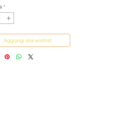
à
*
Aggiungi alla wishlist