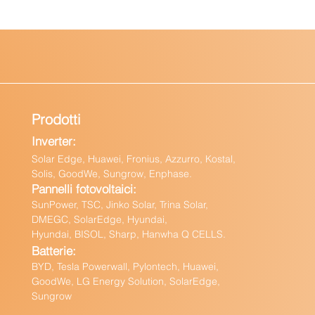
Prodotti
Inverter:
Solar Edge, Huawei, Fronius, Azzurro, Kostal,
Solis, GoodWe, Sungrow, Enphas
e.
Pannelli fotovoltaici:
Sun
Power, TSC, Jinko Solar, Trina Solar,
DMEGC, SolarEdge, Hyundai,
Hyundai, BISOL, Sharp, Hanwha Q CELLS.
Batteri
e:
BY
D, Tesla Powerwall,
Pylontech, Huawei,
GoodWe,
LG Energy Solution, SolarEdge,
Sungrow