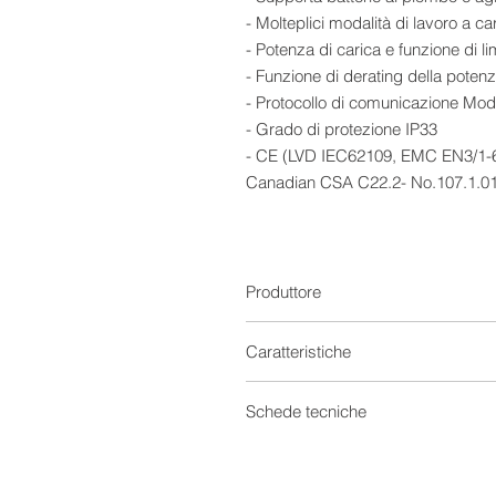
- Molteplici modalità di lavoro a ca
- Potenza di carica e funzione di li
- Funzione di derating della poten
- Protocollo di comunicazione Mod
- Grado di protezione IP33
- CE (LVD IEC62109, EMC EN3/1-
Canadian CSA C22.2- No.107.1.01)
IEC62509:2010
- Il controller non è in grado di id
se sono state collegate batterie al l
- Il punto di tensione è per il siste
Produttore
sistema a 36 V, *4 nel sistema a 4
Caratteristiche
Regolatori di carica
Schede tecniche
Tensione
Scheda tecnica 0
Scheda tecnica 1