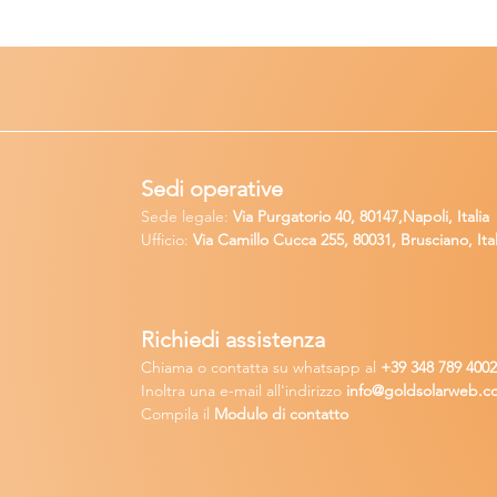
Sedi operative
Sede legale:
Via Purgatorio 40, 80147,Napoli, Italia
Ufficio:
Via Camillo Cucca
255, 80031, Brusciano, Ital
Richiedi
assistenza
Chiama o contatta su whatsapp
al
+
39 34
8 789 400
Inoltra una
e-m
ail all'indirizzo
in
fo@goldsolarw
e
b.c
Compila il
Modulo di contatto