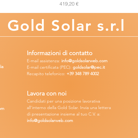
Prezzo
419,20 €
Gold
Solar s.r.l
Informazioni di contatto
E-mail assisten
za:
info
@goldsolarweb.com
ia
E-mail certificata (PEC):
goldsolar@pec.it
Recapito telefonico:
+39 348
789 4002
Lavora con n
oi
Candidati per una posizione lavora
tiva
2
all'interno della Gold Solar
.
Invia una lettera
om
di presentazione insieme al tuo C.V. a:
info@goldsolarweb.com