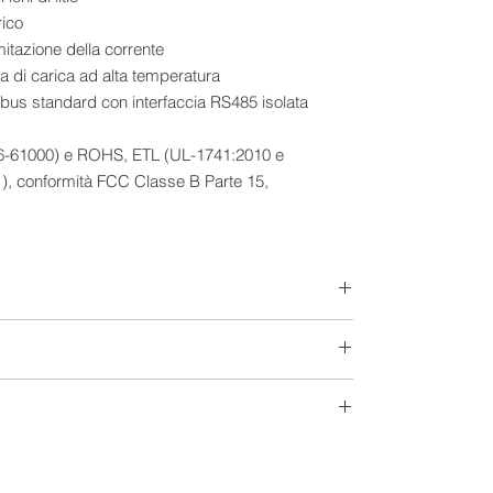
rico
mitazione della corrente
za di carica ad alta temperatura
bus standard con interfaccia RS485 isolata
6-61000) e ROHS, ETL (UL-1741:2010 e
, conformità FCC Classe B Parte 15,
entificare automaticamente la tensione del sistema
itio
ma a 12 V, per favore *2 nel sistema a 24 V, *3 nel
8 V
12-24-36-48 V