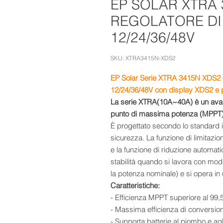
EP SOLAR XTRA 
REGOLATORE DI
12/24/36/48V
SKU: XTRA3415N-XDS2
EP Solar Serie XTRA 3415N XDS2 
12/24/36/48V con display XDS2 e 
La serie XTRA(10A~40A) è un avan
punto di massima potenza (MPPT) pe
È progettato secondo lo standard in
sicurezza. La funzione di limitazion
e la funzione di riduzione automa
stabilità quando si lavora con modu
la potenza nominale) e si opera in
Caratteristiche:
- Efficienza MPPT superiore al 99
- Massima efficienza di conversion
- Supporta batterie al piombo e agli i