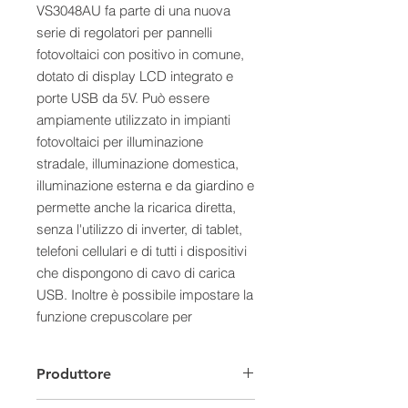
VS3048AU fa parte di una nuova
serie di regolatori per pannelli
fotovoltaici con positivo in comune,
dotato di display LCD integrato e
porte USB da 5V. Può essere
ampiamente utilizzato in impianti
fotovoltaici per illuminazione
stradale, illuminazione domestica,
illuminazione esterna e da giardino e
permette anche la ricarica diretta,
senza l'utilizzo di inverter, di tablet,
telefoni cellulari e di tutti i dispositivi
che dispongono di cavo di carica
USB. Inoltre è possibile impostare la
funzione crepuscolare per
accensione automatica nelle ore di
buio per lampadine 12V, 24V, 36V o
Produttore
48V (a seconda della tensione di
funzionamento dell'impianto) per un