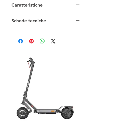
Caratteristiche
maniera semplice tramite uno
schermo LCD. Offre la possibilità di
Regolatori di carica
controllare tensione, corrente ed
Schede tecniche
energia prodotta dal fotovoltaico,
Tensione
12-24 V
Scheda tecnica 0
tensione, corrente e temperatura
Scheda tecnica 1
delle batterie. Mostra consumo,
Tipo
MPPT
tensione e corrente del carico
quando il regolatore comunica con
Corrente
20 A
l'inverter, con un PC o tramite APP.
-​ L'interfaccia UCS permette di
collegare il regolatore ad un PC per
visualizzare o modificare i parametri
tramite porta RS485. Inoltre dispone
di 2 uscite USB da 5VDC per la
carica di piccoli dispositivi.
Caratteristiche tecniche
Identificazione automatica, carica il
driver per ciascun modulo