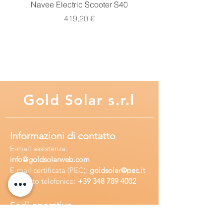
Design modulare, combinazione
Navee Electric Scooter S40
Navee Electric Scooter 
varia per soddisfare le diverse
Prezzo
419,20 €
esigenze
Supporta la funzione hot swapping
(solo per lo stesso modello)
Algoritmo di controllo MPPT
avanzato per minimizzare il tasso di
perdita di MPP e il tempo di perdita
Gold
Solar s.r.l
Velocità di tracciamento ultraveloce
e alta efficienza di tracciamento
≥99,5%
Monitoraggio e riconoscimento
Informazioni di contatto
accurato di più MPP
E-mail assisten
za:
Efficienza di conversione di picco
info
@goldsolarweb.com
del 98%
E-mail certificata (PEC):
goldsolar@pec.it
Funzione di limitazione automatica
Recapito telefonico:
+39 348
789 4002
della potenza di carica e corrente di
carica
Sedi operative
Compatibile con batterie al piombo-
Sede legale:
Via Purgatorio 40,