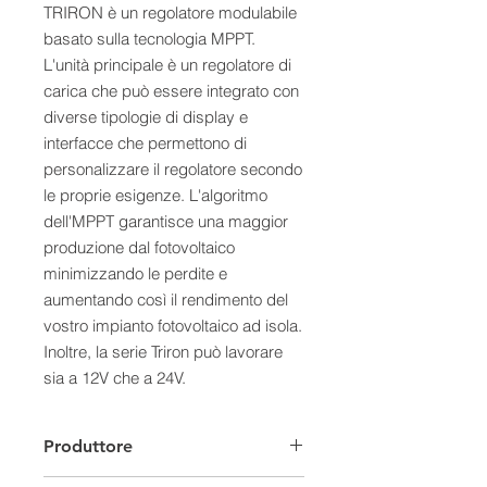
TRIRON è un regolatore modulabile
basato sulla tecnologia MPPT.
L'unità principale è un regolatore di
carica che può essere integrato con
diverse tipologie di display e
interfacce che permettono di
personalizzare il regolatore secondo
le proprie esigenze. L'algoritmo
dell'MPPT garantisce una maggior
produzione dal fotovoltaico
minimizzando le perdite e
aumentando così il rendimento del
vostro impianto fotovoltaico ad isola.
Inoltre, la serie Triron può lavorare
sia a 12V che a 24V.
-​ Il display DS2 è un display intuitivo
che permette di monitorare il
Produttore
funzionamento dell'impianto
fotovoltaico e lo stato della batteria in