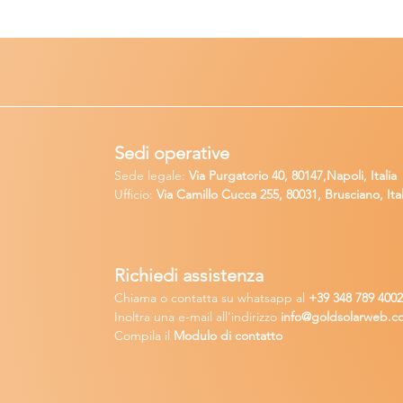
Sedi operative
Sede legale:
Via Purgatorio 40, 80147,Napoli, Italia
Ufficio:
Via Camillo Cucca
255, 80031, Brusciano, Ital
Richiedi
assistenza
Chiama o contatta su whatsapp
al
+
39 34
8 789 400
Inoltra una
e-m
ail all'indirizzo
in
fo@goldsolarw
e
b.c
Compila il
Modulo di contatto