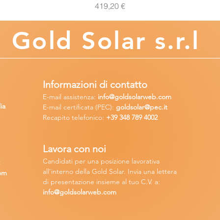
Prezzo
419,20 €
Gold
Solar s.r.l
Informazioni di contatto
E-mail assisten
za:
info
@goldsolarweb.com
ia
E-mail certificata (PEC):
goldsolar@pec.it
Recapito telefonico:
+39 348
789 4002
Lavora con n
oi
Candidati per una posizione lavora
tiva
2
all'interno della Gold Solar
.
Invia una lettera
om
di presentazione insieme al tuo C.V. a:
info@goldsolarweb.com