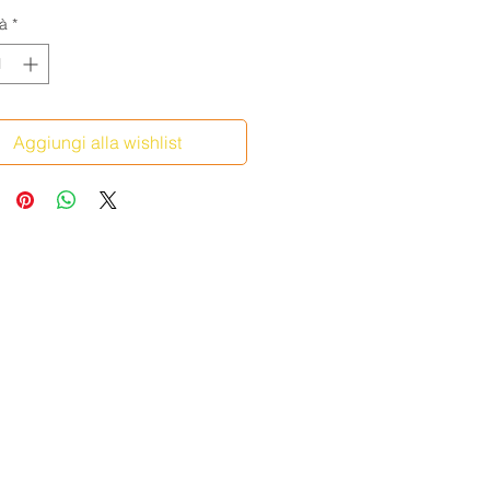
à
*
Aggiungi alla wishlist