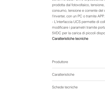
prodotta dal fotovoltaico, tensione
consumo, tensione e corrente del 
l'inverter, con un PC o tramite APP.
- L'interfaccia UCS permette di col
modificare i parametri tramite por
5VDC per la carica di piccoli dispos
Caratteristiche tecniche
Identificazione automatica, carica 
Design modulare, combinazione va
Supporta la funzione hot swapping
Algoritmo di controllo MPPT avanza
Produttore
tempo di perdita
Velocità di tracciamento ultraveloc
Caratteristiche
Monitoraggio e riconoscimento ac
Efficienza di conversione di picco
Regolatori di carica
Schede tecniche
Funzione di limitazione automatica 
Compatibile con batterie al piombo-a
Tensione
Scheda tecnica 0
Ampio range di tensione operativ
Scheda tecnica 1