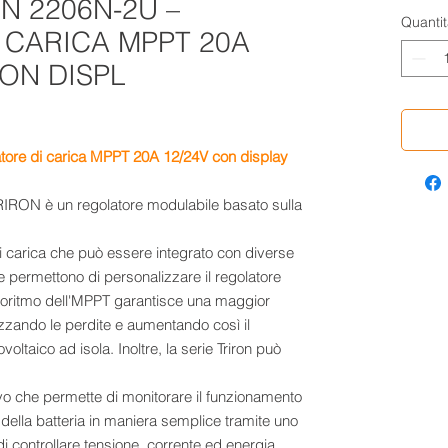
N 2206N-2U –
Quantit
 CARICA MPPT 20A
CON DISPL
atore di carica MPPT 20A 12/24V con display
 TRIRON è un regolatore modulabile basato sulla
di carica che può essere integrato con diverse
he permettono di personalizzare il regolatore
goritmo dell'MPPT garantisce una maggior
zzando le perdite e aumentando così il
oltaico ad isola. Inoltre, la serie Triron può
tivo che permette di monitorare il funzionamento
o della batteria in maniera semplice tramite uno
i controllare tensione, corrente ed energia