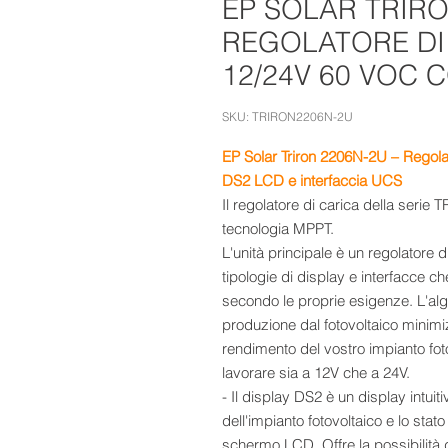
EP SOLAR TRIRO
REGOLATORE DI
12/24V 60 VOC 
SKU: TRIRON2206N-2U
EP Solar Triron 2206N-2U – Regol
DS2 LCD e interfaccia UCS
Il regolatore di carica della serie
tecnologia MPPT.
L'unità principale è un regolatore 
tipologie di display e interfacce c
secondo le proprie esigenze. L'al
produzione dal fotovoltaico minimi
rendimento del vostro impianto fotov
lavorare sia a 12V che a 24V.
- Il display DS2 è un display intui
dell'impianto fotovoltaico e lo stat
schermo LCD. Offre la possibilità d