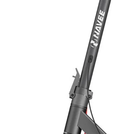
Protezione da inversione di polarit
Protezione contro la scarica della b
Protezione da surriscaldamento del
Protezione da sovraccarico della b
Protezione da cortocircuito
Protezione da sovraccarico
Protezione da surriscaldamento del
Dimensioni e Peso
Dimensioni 216.3x150x56.7 mm
Peso 0.92 Kg