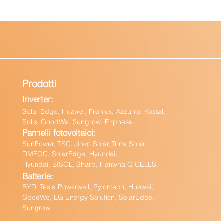
Prodotti
Inverter:
Solar Edge, Huawei, Fronius, Azzurro, Kostal,
Solis, GoodWe, Sungrow, Enphas
e.
Pannelli fotovoltaici:
Sun
Power, TSC, Jinko Solar, Trina Solar,
DMEGC, SolarEdge, Hyundai,
Hyundai, BISOL, Sharp, Hanwha Q CELLS.
Batteri
e:
BY
D, Tesla Powerwall,
Pylontech, Huawei,
GoodWe,
LG Energy Solution, SolarEdge,
Sungrow