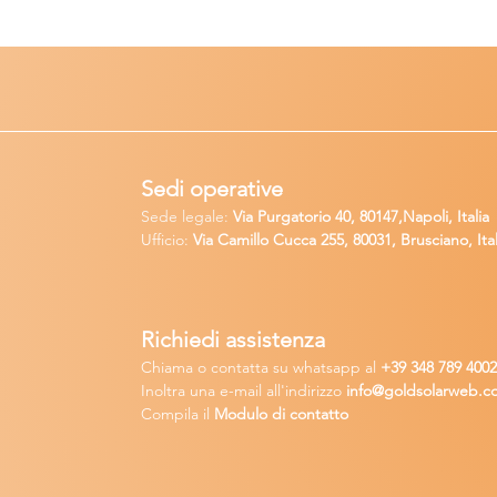
Sedi operative
Sede legale:
Via Purgatorio 40, 80147,Napoli, Italia
Ufficio:
Via Camillo Cucca
255, 80031, Brusciano, Ital
Richiedi
assistenza
Chiama o contatta su whatsapp
al
+
39 34
8 789 400
Inoltra una
e-m
ail all'indirizzo
in
fo@goldsolarw
e
b.c
Compila il
Modulo di contatto