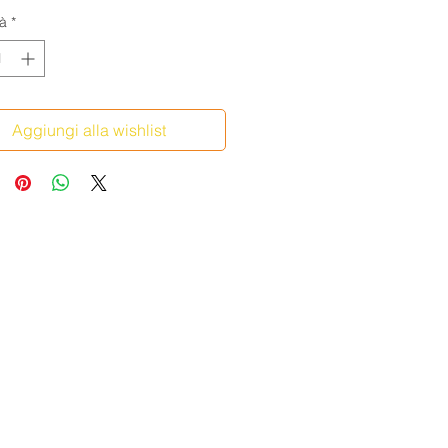
à
*
Aggiungi alla wishlist