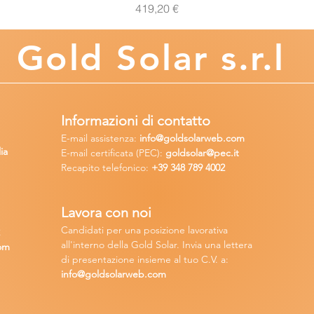
Prezzo
419,20 €
Gold
Solar s.r.l
Informazioni di contatto
E-mail assisten
za:
info
@goldsolarweb.com
ia
E-mail certificata (PEC):
goldsolar@pec.it
Recapito telefonico:
+39 348
789 4002
Lavora con n
oi
Candidati per una posizione lavora
tiva
2
all'interno della Gold Solar
.
Invia una lettera
om
di presentazione insieme al tuo C.V. a:
info@goldsolarweb.com