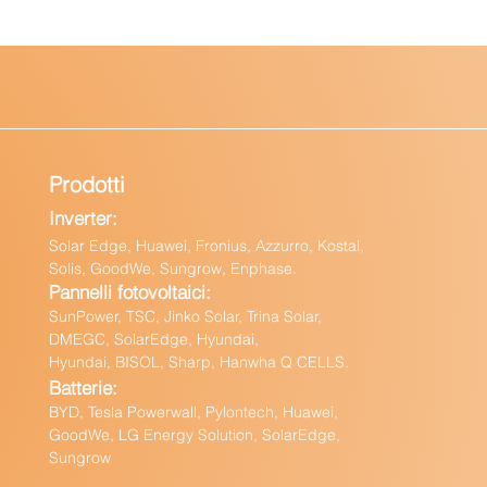
Prodotti
Inverter:
Solar Edge, Huawei, Fronius, Azzurro, Kostal,
Solis, GoodWe, Sungrow, Enphas
e.
Pannelli fotovoltaici:
Sun
Power, TSC, Jinko Solar, Trina Solar,
DMEGC, SolarEdge, Hyundai,
Hyundai, BISOL, Sharp, Hanwha Q CELLS.
Batteri
e:
BY
D, Tesla Powerwall,
Pylontech, Huawei,
GoodWe,
LG Energy Solution, SolarEdge,
Sungrow