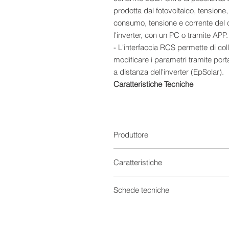
prodotta dal fotovoltaico, tensione
consumo, tensione e corrente del 
l'inverter, con un PC o tramite APP.
- L'interfaccia RCS permette di col
modificare i parametri tramite porta
a distanza dell'inverter (EpSolar).
Caratteristiche Tecniche
Identificazione automatica, carica 
Design modulare, combinazione va
Supporta la funzione hot swapping
Algoritmo di controllo MPPT avanza
Produttore
tempo di perdita
Velocità di tracciamento ultraveloc
Caratteristiche
Monitoraggio e riconoscimento ac
Efficienza di conversione di picco
Regolatori di carica
Schede tecniche
Funzione di limitazione automatica 
Compatibile con batterie al piombo-a
Tensione
Scheda tecnica 0
Ampio range di tensione operativ
Scheda tecnica 1