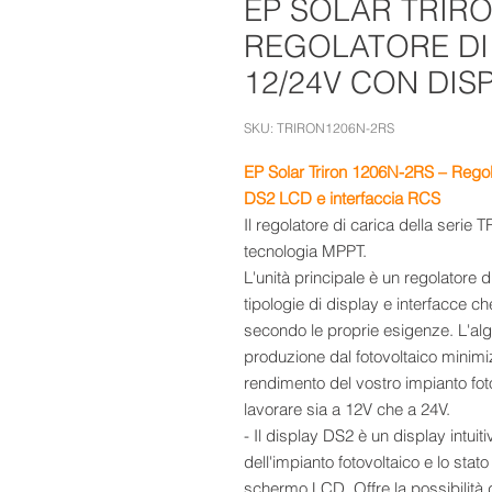
EP SOLAR TRIRO
REGOLATORE DI
12/24V CON DIS
SKU: TRIRON1206N-2RS
EP Solar Triron 1206N-2RS – Rego
DS2 LCD e interfaccia RCS
Il regolatore di carica della serie
tecnologia MPPT.
L'unità principale è un regolatore 
tipologie di display e interfacce c
secondo le proprie esigenze. L'al
produzione dal fotovoltaico minimi
rendimento del vostro impianto fotov
lavorare sia a 12V che a 24V.
- Il display DS2 è un display intui
dell'impianto fotovoltaico e lo stat
schermo LCD. Offre la possibilità d