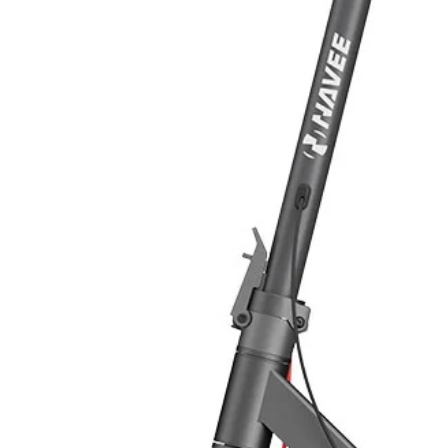
Protezione da inversione di polarit
Protezione contro la scarica della b
Protezione da surriscaldamento del
Protezione da sovraccarico della b
Protezione da cortocircuito
Protezione da sovraccarico
Protezione da surriscaldamento del
Dimensioni e Peso
Dimensioni 135×180.8×47.3 mm
Peso 0.56 Kg
Schema di collegamento