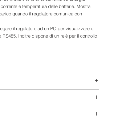
, corrente e temperatura delle batterie. Mostra
carico quando il regolatore comunica con
legare il regolatore ad un PC per visualizzare o
 RS485. Inoltre dispone di un relè per il controllo
il driver per ciascun modulo
ria per soddisfare le diverse esigenze
 (solo per lo stesso modello)
to per minimizzare il tasso di perdita di MPP e il
e e alta efficienza di tracciamento ≥99,5%
curato di più MPP
 del 98%
della potenza di carica e corrente di carica
cido e batterie al litio
12-24 V
a MPP