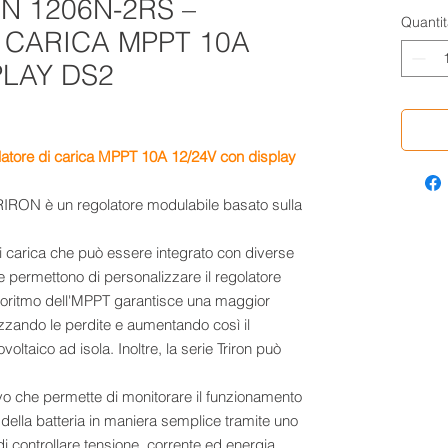
N 1206N-2RS –
Quantit
 CARICA MPPT 10A
PLAY DS2
latore di carica MPPT 10A 12/24V con display
 TRIRON è un regolatore modulabile basato sulla
di carica che può essere integrato con diverse
he permettono di personalizzare il regolatore
goritmo dell'MPPT garantisce una maggior
zzando le perdite e aumentando così il
oltaico ad isola. Inoltre, la serie Triron può
tivo che permette di monitorare il funzionamento
o della batteria in maniera semplice tramite uno
i controllare tensione, corrente ed energia